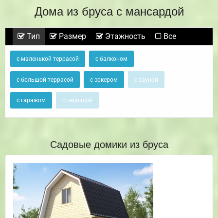
Дома из бруса с мансардой
Тип
Размер
Этажность
Все
с маленькой террасой
с балконом
с большой террасой
с эркером
с сауной
с гаражом
с террасой
Садовые домики из бруса