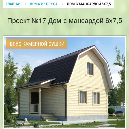
ГЛАВНАЯ
ДОМА ИЗ БРУСА
CURRENT:
ДОМ С МАНСАРДОЙ 6Х7,5
Проект №17 Дом с мансардой 6х7,5
БРУС КАМЕРНОЙ СУШКИ