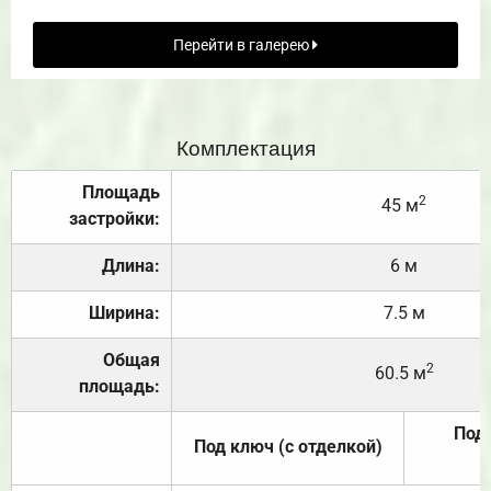
Перейти в галерею
Комплектация
Площадь
2
45 м
застройки:
Длина:
6 м
Ширина:
7.5 м
Общая
2
60.5 м
площадь:
Под 
Под ключ (с отделкой)