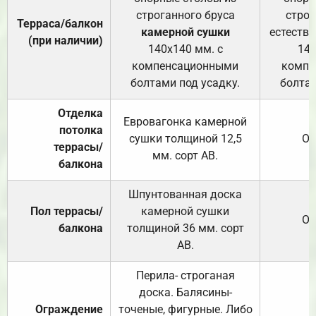
строганного бруса
строг
Терраса/балкон
камерной сушки
естеств
(при наличии)
140х140 мм. с
140
компенсационными
компе
болтами под усадку.
болтам
Отделка
Евровагонка камерной
потолка
сушки толщиной 12,5
От
террасы/
мм. сорт АВ.
балкона
Шпунтованная доска
Пол террасы/
камерной сушки
От
балкона
толщиной 36 мм. сорт
АВ.
Перила- строганая
доска. Балясины-
Ограждение
точеные, фигурные. Либо