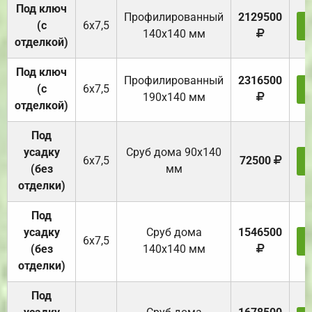
Под ключ
Профилированный
2129500
(с
6х7,5
140х140 мм
отделкой)
Под ключ
Профилированный
2316500
(с
6х7,5
190х140 мм
отделкой)
Под
усадку
Cруб дома 90x140
6х7,5
72500
(без
мм
отделки)
Под
усадку
Cруб дома
1546500
6х7,5
(без
140х140 мм
отделки)
Под