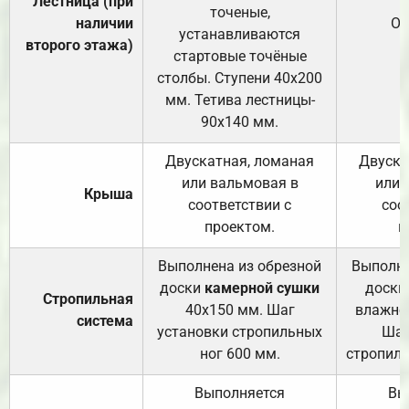
Лестница (при
точеные,
наличии
От
устанавливаются
второго этажа)
стартовые точёные
столбы. Ступени 40х200
мм. Тетива лестницы-
90х140 мм.
Двускатная, ломаная
Двуска
или вальмовая в
или 
Крыша
соответствии с
соо
проектом.
п
Выполнена из обрезной
Выполне
доски
камерной сушки
доски
Стропильная
40х150 мм. Шаг
влажно
система
установки стропильных
Шаг
ног 600 мм.
стропиль
Выполняется
Вы