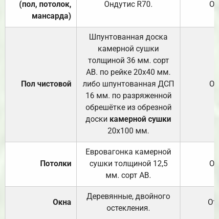
(пол, потолок,
Ондутис
R70
.
От
мансарда)
Шпунтованная доска
камерной сушки
толщиной 36 мм. сорт
АВ. по рейке 20х40 мм.
Пол чистовой
либо шпунтованная ДСП
От
16 мм. по разряженной
обрешётке из обрезной
доски
камерной сушки
20х100 мм.
Евровагонка камерной
Потолки
сушки толщиной 12,5
От
мм. сорт АВ.
Деревянные, двойного
Окна
От
остекления.