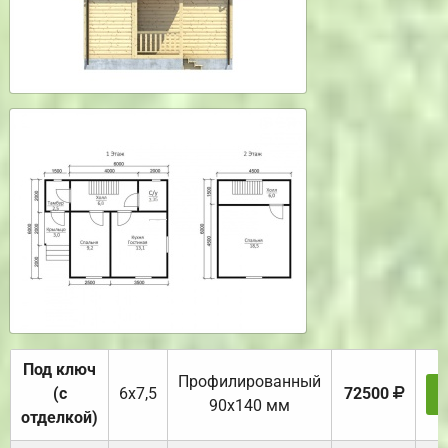
Под ключ
Профилированный
(с
6х7,5
72500
90х140 мм
отделкой)