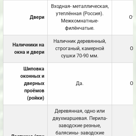
Входная- металлическая,
утеплённая (Россия).
Двери
От
Межкомнатные-
филёнчатые.
Наличник деревянный,
Наличники на
строганый, камерной
От
окна и двери
сушки 70-90 мм.
Шиповка
оконных и
дверных
Да.
От
проёмов
(ройки)
Деревянная, одно или
двухмаршевая. Перила-
заводские резные,
балясины- заводские