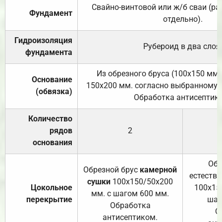
Свайно-винтовой или ж/б сваи (р
Фундамент
отдельно).
Гидроизоляция
Рубероид в два слоя
фундамента
Из обрезного бруса (100х150 мм.
Основание
150х200 мм. согласно выбранному с
(обвязка)
Обработка антисептик
Количество
рядов
2
основания
Обр
Обрезной брус
камерной
естеств
сушки
100х150/50х200
Цокольное
100х15
мм. с шагом 600 мм.
перекрытие
шаг
Обработка
О
антисептиком.