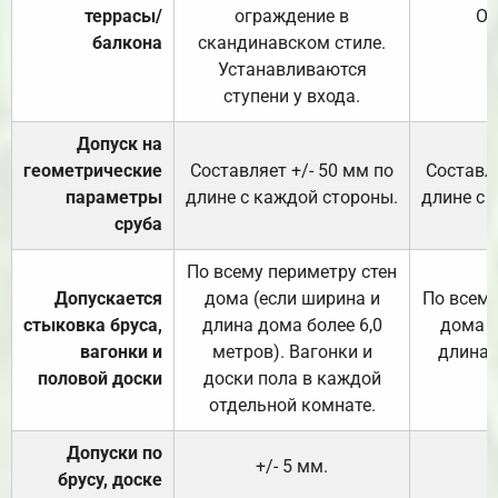
террасы/
ограждение в
От
балкона
скандинавском стиле.
Устанавливаются
ступени у входа.
Допуск на
геометрические
Составляет +/- 50 мм по
Составля
параметры
длине с каждой стороны.
длине с 
сруба
По всему периметру стен
Допускается
дома (если ширина и
По всему
стыковка бруса,
длина дома более 6,0
дома (
вагонки и
метров). Вагонки и
длина 
половой доски
доски пола в каждой
отдельной комнате.
Допуски по
+/- 5 мм.
брусу, доске