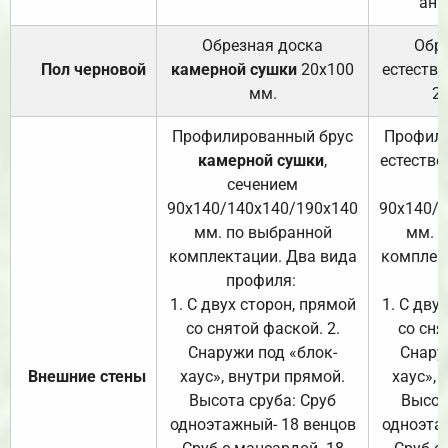
ант
Обрезная доска
Обр
Пол черновой
камерной сушки
20х100
естеств
мм.
2
Профилированный брус
Профили
камерной сушки
,
естестве
сечением
с
90х140/140х140/190х140
90х140/
мм. по выбранной
мм. 
комплектации. Два вида
комплек
профиля:
п
1. С двух сторон, прямой
1. С дву
со снятой фаской. 2.
со сня
Снаружи под «блок-
Снару
Внешние стены
хаус», внутри прямой.
хаус», 
Высота сруба: Сруб
Высот
одноэтажный- 18 венцов
одноэта