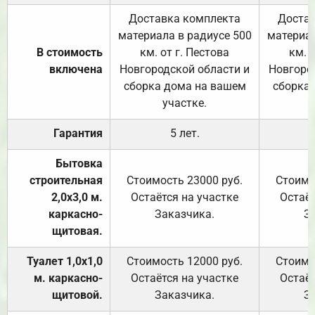
Доставка комплекта
Достав
материала в радиусе 500
материал
В стоимость
км. от г. Пестова
км. 
включена
Новгородской области и
Новгоро
сборка дома на вашем
сборка
участке.
Гарантия
5 лет.
Бытовка
строительная
Стоимость 23000 руб.
Стоимо
2,0х3,0 м.
Остаётся на участке
Остаёт
каркасно-
Заказчика.
З
щитовая.
Туалет 1,0х1,0
Стоимость 12000 руб.
Стоимо
м. каркасно-
Остаётся на участке
Остаёт
щитовой.
Заказчика.
З