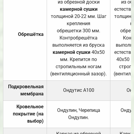
из обрезной доски
из об
камерной сушки
естеств
толщиной 20-22 мм. Шаг
толщино
крепления
к
обрешетки 300 мм.
обреш
Обрешётка
Контробрешётка
Конт
выполняется из бруска
выполня
камерной сушки
40х50
естеств
мм. Крепится по
40х50 м
стропильным ногам
строп
(вентиляционный зазор).
(вентиля
Подкровельная
Ондутис А100
Он
мембрана
Кровельное
Ондулин, Черепица
Ондул
покрытие (на
Ондулин.
выбор)
Каркас из обрезной
Карка