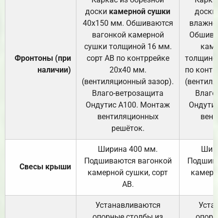
доски
камерной сушки
доски
40х150 мм. Обшиваются
влажно
вагонкой камерной
Обшива
сушки толщиной 16 мм.
каме
Фронтоны (при
сорт АВ по контррейке
толщиной
наличии)
20х40 мм.
по контр
(вентиляционный зазор).
(вентиля
Влаго-ветрозащита
Влаго
Ондутис А100. Монтаж
Ондути
вентиляционных
вент
решёток.
Ширина 400 мм.
Шир
Подшиваются вагонкой
Подшива
Свесы крыши
камерной сушки, сорт
камерн
АВ.
Устанавливаются
Уста
опорные столбы из
опорн