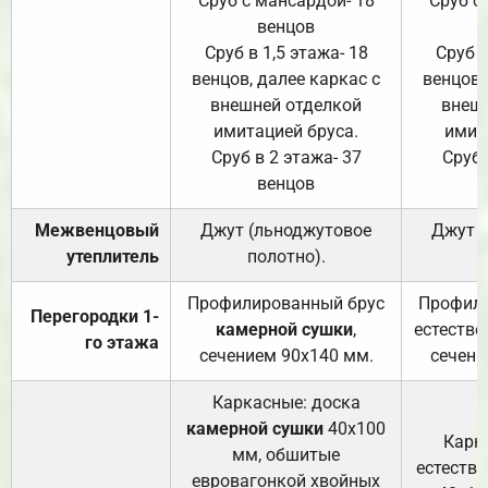
Сруб с мансардой- 18
Сруб с
венцов
Сруб в 1,5 этажа- 18
Сруб в
венцов, далее каркас с
венцов,
внешней отделкой
внеш
имитацией бруса.
имит
Сруб в 2 этажа- 37
Сруб 
венцов
Межвенцовый
Джут (льноджутовое
Джут 
утеплитель
полотно).
п
Профилированный брус
Профили
Перегородки 1-
камерной сушки
,
естестве
го этажа
сечением 90х140 мм.
сечени
Каркасные: доска
камерной сушки
40х100
Карк
мм, обшитые
естеств
евровагонкой хвойных