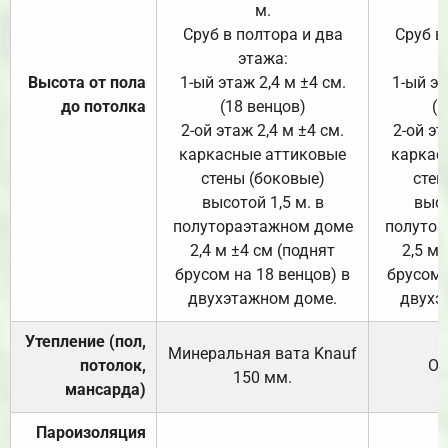
м.
Сруб в полтора и два
Сруб в
этажа:
Высота от пола
1-ый этаж 2,4 м ±4 см.
1-ый эт
до потолка
(18 венцов)
(1
2-ой этаж 2,4 м ±4 см.
2-ой эт
каркасные аттиковые
каркас
стены (боковые)
стен
высотой 1,5 м. в
высо
полутораэтажном доме
полутор
2,4 м ±4 см (поднят
2,5 м 
брусом на 18 венцов) в
брусом 
двухэтажном доме.
двухэ
Утепление (пол,
Минеральная вата
Knauf
потолок,
От
150
мм.
мансарда)
Пароизоляция