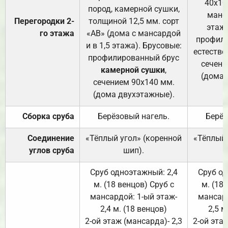
40х10
пород, камерной сушки,
манса
Перегородки 2-
толщиной 12,5 мм. сорт
этажа
го этажа
«АВ» (дома с мансардой
профили
и в 1,5 этажа). Брусовые:
естестве
профилированный брус
сечени
камерной сушки
,
(дома 
сечением 90х140 мм.
(дома двухэтажные).
Сборка сруба
Берёзовый нагель.
Берёз
Соединение
«Тёплый угол» (коренной
«Тёплый 
углов сруба
шип).
Сруб одноэтажный: 2,4
Сруб од
м. (18 венцов) Сруб с
м. (18
мансардой: 1-ый этаж-
мансард
2,4 м. (18 венцов)
2,5 м
2-ой этаж (мансарда)- 2,3
2-ой этаж