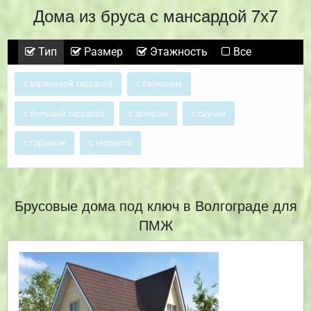
Дома из бруса с мансардой 7х7
Тип
Размер
Этажность
Все
с маленькой террасой
с балконом
с большой террасой
с эркером
с сауной
с гаражом
с террасой
Брусовые дома под ключ в Волгограде для
ПМЖ