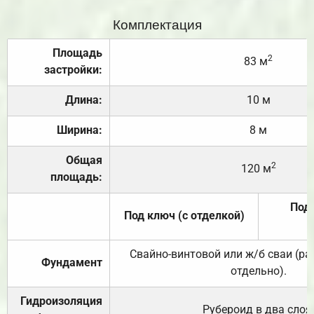
Комплектация
Площадь
2
83 м
застройки:
Длина:
10 м
Ширина:
8 м
Общая
2
120 м
площадь:
Под 
Под ключ (с отделкой)
Свайно-винтовой или ж/б сваи (р
Фундамент
отдельно).
Гидроизоляция
Рубероид в два слоя