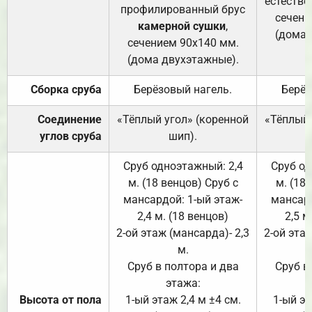
естестве
профилированный брус
сечени
камерной сушки
,
(дома 
сечением 90х140 мм.
(дома двухэтажные).
Сборка сруба
Берёзовый нагель.
Берёз
Соединение
«Тёплый угол» (коренной
«Тёплый 
углов сруба
шип).
Сруб одноэтажный: 2,4
Сруб од
м. (18 венцов) Сруб с
м. (18
мансардой: 1-ый этаж-
мансард
2,4 м. (18 венцов)
2,5 м
2-ой этаж (мансарда)- 2,3
2-ой этаж
м.
Сруб в полтора и два
Сруб в
этажа:
Высота от пола
1-ый этаж 2,4 м ±4 см.
1-ый эт