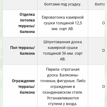
болтами под усадку.
болтам
Отделка
Евровагонка камерной
потолка
сушки толщиной 12,5
От
террасы/
мм. сорт АВ.
балкона
Шпунтованная доска
Пол террасы/
камерной сушки
От
балкона
толщиной 36 мм. сорт
АВ.
Перила- строганая
доска. Балясины-
Ограждение
точеные, фигурные. Либо
террасы/
ограждение в
От
балкона
скандинавском стиле.
Устанавливаются
ступени у входа.