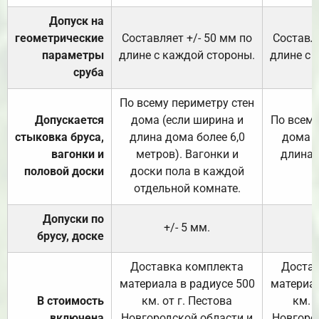
Допуск на
геометрические
Составляет +/- 50 мм по
Составля
параметры
длине с каждой стороны.
длине с 
сруба
По всему периметру стен
Допускается
дома (если ширина и
По всему
стыковка бруса,
длина дома более 6,0
дома (
вагонки и
метров). Вагонки и
длина 
половой доски
доски пола в каждой
отдельной комнате.
Допуски по
+/- 5 мм.
брусу, доске
Доставка комплекта
Достав
материала в радиусе 500
материал
В стоимость
км. от г. Пестова
км. 
включена
Новгородской области и
Новгоро