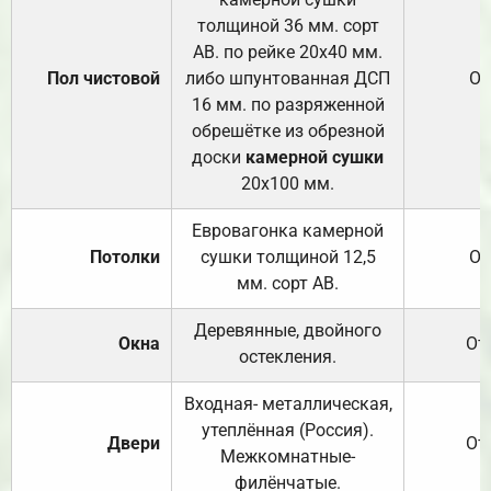
толщиной 36 мм. сорт
АВ. по рейке 20х40 мм.
Пол чистовой
либо шпунтованная ДСП
От
16 мм. по разряженной
обрешётке из обрезной
доски
камерной сушки
20х100 мм.
Евровагонка камерной
Потолки
сушки толщиной 12,5
От
мм. сорт АВ.
Деревянные, двойного
Окна
От
остекления.
Входная- металлическая,
утеплённая (Россия).
Двери
От
Межкомнатные-
филёнчатые.