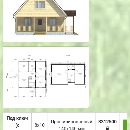
Под ключ
Профилированный
3312500
(с
8х10
З
140х140 мм