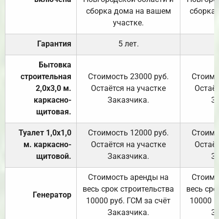
сборка дома на вашем
сборка
участке.
Гарантия
5 лет.
Бытовка
строительная
Стоимость 23000 руб.
Стоимо
2,0х3,0 м.
Остаётся на участке
Остаёт
каркасно-
Заказчика.
З
щитовая.
Туалет 1,0х1,0
Стоимость 12000 руб.
Стоимо
м. каркасно-
Остаётся на участке
Остаёт
щитовой.
Заказчика.
З
Стоимость аренды на
Стоимо
весь срок строительства
весь сро
Генератор
10000 руб. ГСМ за счёт
10000 р
Заказчика.
З