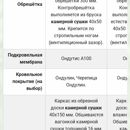
обрешетки 300 мм.
обреш
Обрешётка
Контробрешётка
Конт
выполняется из бруска
выполня
камерной сушки
40х50
естеств
мм. Крепится по
40х50 м
стропильным ногам
строп
(вентиляционный зазор).
(вентиля
Подкровельная
Ондутис А100
Он
мембрана
Кровельное
Ондулин, Черепица
Ондул
покрытие (на
Ондулин.
выбор)
Каркас из обрезной
Карка
доски
камерной сушки
доски
40х150 мм. Обшиваются
влажно
вагонкой камерной
Обшива
сушки толщиной 16 мм.
каме