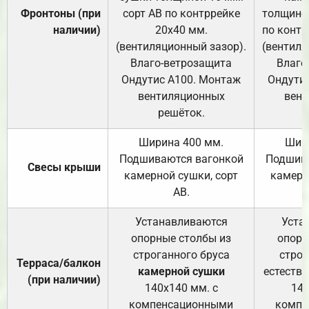
Фронтоны (при
сорт АВ по контррейке
толщиной
наличии)
20х40 мм.
по контр
(вентиляционный зазор).
(вентиля
Влаго-ветрозащита
Влаго
Ондутис А100. Монтаж
Ондути
вентиляционных
вент
решёток.
Ширина 400 мм.
Шир
Подшиваются вагонкой
Подшива
Свесы крыши
камерной сушки, сорт
камерн
АВ.
Устанавливаются
Уста
опорные столбы из
опорн
строганного бруса
строг
Терраса/балкон
камерной сушки
естеств
(при наличии)
140х140 мм. с
140
компенсационными
компе