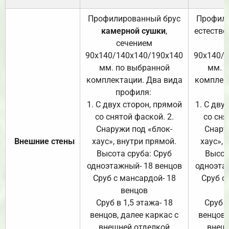
Профилированный брус
Профили
камерной сушки
,
естестве
сечением
с
90х140/140х140/190х140
90х140/
мм. по выбранной
мм. 
комплектации. Два вида
комплек
профиля:
п
1. С двух сторон, прямой
1. С дву
со снятой фаской. 2.
со сня
Снаружи под «блок-
Снару
Внешние стены
хаус», внутри прямой.
хаус», 
Высота сруба: Сруб
Высот
одноэтажный- 18 венцов
одноэта
Сруб с мансардой- 18
Сруб с
венцов
Сруб в 1,5 этажа- 18
Сруб в
венцов, далее каркас с
венцов,
внешней отделкой
внеш