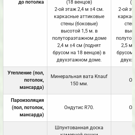
до потолка
(18 венцов)
(1
2-ой этаж 2,4 м ±4 см.
2-ой эт
каркасные аттиковые
каркас
стены (боковые)
стен
высотой 1,5 м. в
высо
полутораэтажном доме
полутор
2,4 м ±4 см (поднят
2,5 м 
брусом на 18 венцов) в
брусом 
двухэтажном доме.
двухэ
Утепление (пол,
Минеральная вата
Knauf
потолок,
От
150
мм.
мансарда)
Пароизоляция
(пол, потолок,
Ондутис
R70
.
От
мансарда)
Шпунтованная доска
камерной сушки