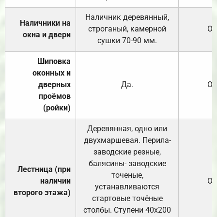
Наличник деревянный,
Наличники на
строганый, камерной
От
окна и двери
сушки 70-90 мм.
Шиповка
оконных и
дверных
Да.
От
проёмов
(ройки)
Деревянная, одно или
двухмаршевая. Перила-
заводские резные,
балясины- заводские
Лестница (при
точеные,
наличии
От
устанавливаются
второго этажа)
стартовые точёные
столбы. Ступени 40х200