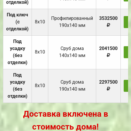
отделкой)
Под ключ
Профилированный
3532500
(с
8х10
З
190х140 мм
отделкой)
Под
усадку
Cруб дома
2041500
8х10
З
(без
140х140 мм
отделки)
Под
усадку
Cруб дома
2297500
8х10
З
(без
190х140 мм
отделки)
Доставка включена в
стоимость дома!