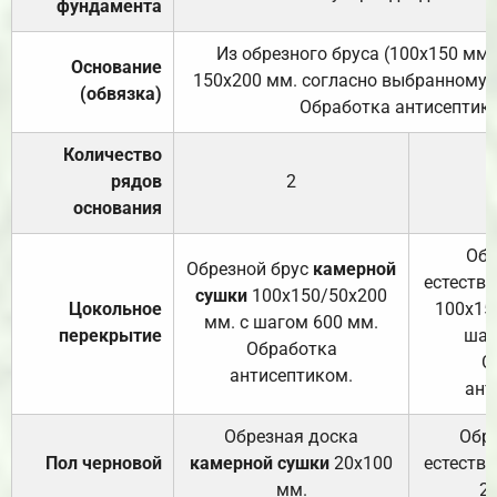
фундамента
Из обрезного бруса (100х150 мм.
Основание
150х200 мм. согласно выбранному с
(обвязка)
Обработка антисептик
Количество
рядов
2
основания
Обр
Обрезной брус
камерной
естеств
сушки
100х150/50х200
Цокольное
100х15
мм. с шагом 600 мм.
перекрытие
шаг
Обработка
О
антисептиком.
ант
Обрезная доска
Обр
Пол черновой
камерной сушки
20х100
естеств
мм.
2