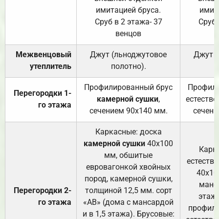
имитацией бруса.
имит
Сруб в 2 этажа- 37
Сруб 
венцов
Межвенцовый
Джут (льноджутовое
Джут 
утеплитель
полотно).
п
Профилированный брус
Профили
Перегородки 1-
камерной сушки
,
естестве
го этажа
сечением 90х140 мм.
сечени
Каркасные: доска
камерной сушки
40х100
Карк
мм, обшитые
естеств
евровагонкой хвойных
40х10
пород, камерной сушки,
манса
Перегородки 2-
толщиной 12,5 мм. сорт
этажа
го этажа
«АВ» (дома с мансардой
профили
и в 1,5 этажа). Брусовые: