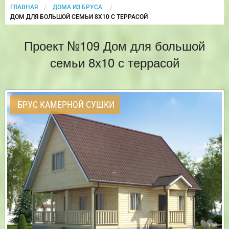
ГЛАВНАЯ
ДОМА ИЗ БРУСА
CURRENT:
ДОМ ДЛЯ БОЛЬШОЙ СЕМЬИ 8Х10 С ТЕРРАСОЙ
Проект №109 Дом для большой
семьи 8х10 с террасой
БРУС КАМЕРНОЙ СУШКИ