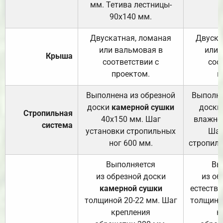
мм. Тетива лестницы-
90х140 мм.
Двускатная, ломаная
Двуска
или вальмовая в
или 
Крыша
соответствии с
соо
проектом.
п
Выполнена из обрезной
Выполне
доски
камерной сушки
доски
Стропильная
40х150 мм. Шаг
влажно
система
установки стропильных
Шаг
ног 600 мм.
стропиль
Выполняется
Вы
из обрезной доски
из об
камерной сушки
естеств
толщиной 20-22 мм. Шаг
толщино
крепления
к