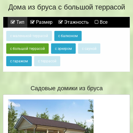
Дома из бруса с большой террасой
Тип
Размер
Этажность
Все
с маленькой террасой
с балконом
с большой террасой
с эркером
с сауной
с гаражом
с террасой
Садовые домики из бруса