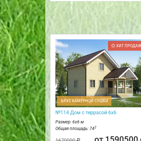
ХИТ ПРОДА
БРУС КАМЕРНОЙ СУШКИ
№114 Дом с террасой 6х6
Размер: 6х6 м
2
Общая площадь: 74
от 1590500
1670000