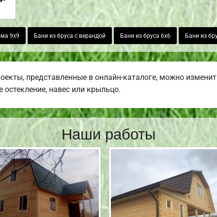
ма 9х9
Бани из бруса с верандой
Бани из бруса 6х6
Бани из бр
роекты, представленные в онлайн-каталоге, можно изменит
е остекление, навес или крыльцо.
Наши работы