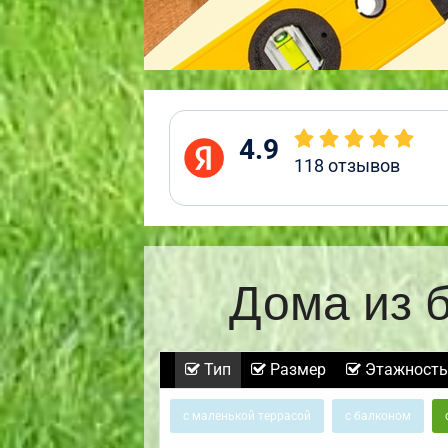
4.9
118
отзывов
Дома из 
Тип
Размер
Этажность
с маленькой террасой
с балконом