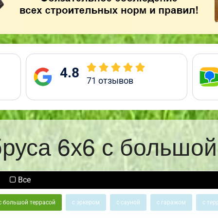
4.8
71
отзывов
бруса 6х6 с большой
Все
с большой террасой
с эркером
с сауной
с гаражом
с тер