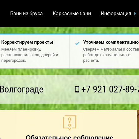
а
Бани из бруса
Каркасные бани
Информация
Корректируем проекты
Уточняем комплектацию
Меняем планировку,
Сверяем материалы и состав
расположение окон, дверей и
работ до окончательного
перегородок.
расчёта.
Волгограде
+7 921 027-89-