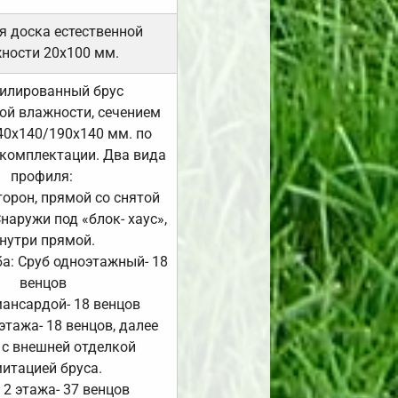
я доска естественной
ности 20х100 мм.
илированный брус
ой влажности, сечением
40х140/190х140 мм. по
комплектации. Два вида
профиля:
сторон, прямой со снятой
Снаружи под «блок- хаус»,
нутри прямой.
а: Сруб одноэтажный- 18
венцов
мансардой- 18 венцов
 этажа- 18 венцов, далее
 с внешней отделкой
итацией бруса.
 2 этажа- 37 венцов