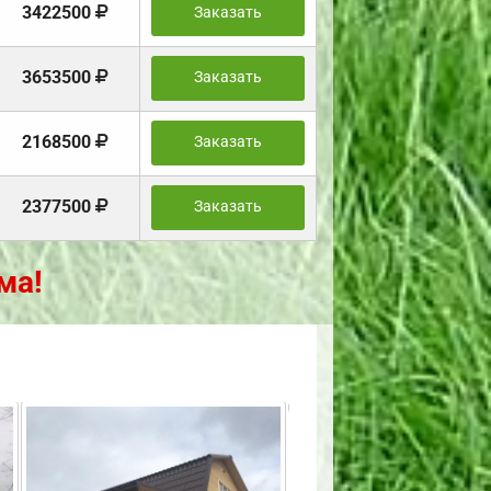
3422500
Заказать
3653500
Заказать
2168500
Заказать
2377500
Заказать
ма!