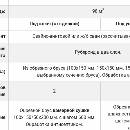
2
дь:
98 м
Под ключ (с отделкой)
Под у
нт
Свайно-винтовой или ж/б сваи (рассчитыва
ция
Рубероид в два слоя.
та
Из обрезного бруса (100х150 мм. 150х150 мм. 1
ка)
выбранному сечению бруса). Обработка а
дов
2
ния
Обрезно
Обрезной брус
камерной сушки
влажности
тие
100х150/50х200 мм. с шагом 600 мм.
шагом
Обработка антисептиком.