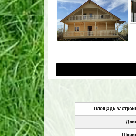
Площадь застрой
Дли
Шири