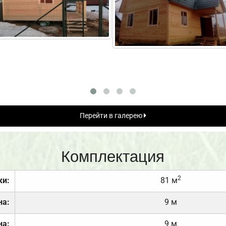
Перейти в галерею
Комплектация
2
ки:
81 м
на:
9 м
на:
9 м