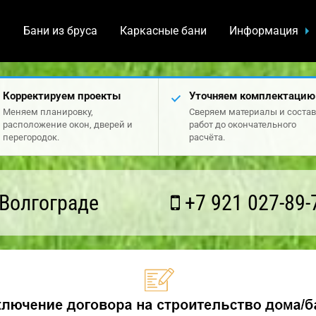
а
Бани из бруса
Каркасные бани
Информация
Корректируем проекты
Уточняем комплектацию
Меняем планировку,
Сверяем материалы и состав
расположение окон, дверей и
работ до окончательного
перегородок.
расчёта.
Волгограде
+7 921 027-89-