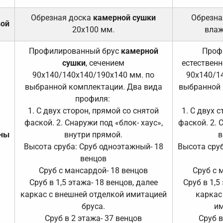
Обрезная доска
камерной сушки
Обрезна
вой
20х100 мм.
влаж
Профилированный брус
камерной
Проф
сушки
, сечением
естественн
90х140/140х140/190х140 мм. по
90х140/1
выбранной комплектации. Два вида
выбранной 
профиля:
1. С двух сторон, прямой со снятой
1. С двух 
фаской. 2. Снаружи под «блок- хаус»,
фаской. 2. 
ены
внутри прямой.
в
Высота сруба: Сруб одноэтажный- 18
Высота сруб
венцов
Сруб с мансардой- 18 венцов
Сруб с 
Сруб в 1,5 этажа- 18 венцов, далее
Сруб в 1,5
каркас с внешней отделкой имитацией
каркас
бруса.
им
Сруб в 2 этажа- 37 венцов
Сруб в