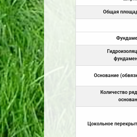
Общая площа
Фундаме
Гидроизоля
фундамен
Основание (обвяз
Количество ря
основа
Цокольное перекры