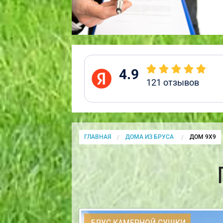
4.9
121
отзывов
ГЛАВНАЯ
ДОМА ИЗ БРУСА
CURRENT:
ДОМ 9Х9
БРУС КАМЕРНОЙ СУШКИ