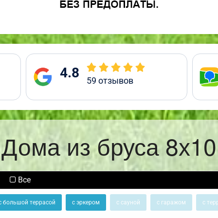
4.8
59
отзывов
Дома из бруса 8х10
Все
с большой террасой
с эркером
с сауной
с гаражом
с тер