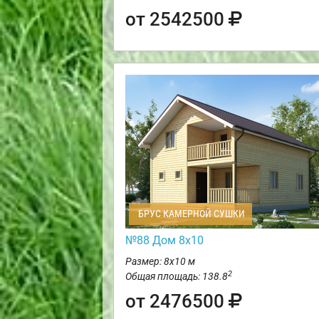
от 2542500
БРУС КАМЕРНОЙ СУШКИ
№88 Дом 8х10
Размер: 8х10 м
2
Общая площадь: 138.8
от 2476500