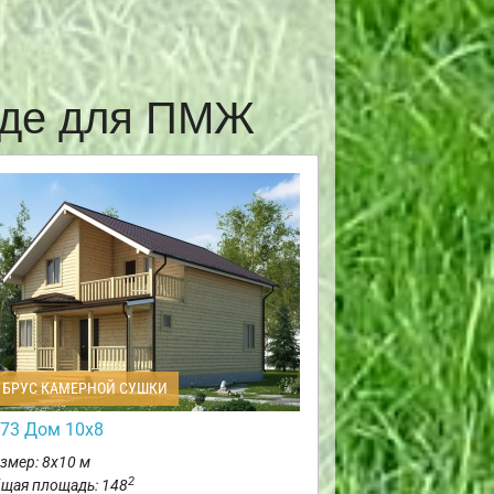
аде для ПМЖ
БРУС КАМЕРНОЙ СУШКИ
73 Дом 10х8
змер: 8х10 м
2
щая площадь: 148