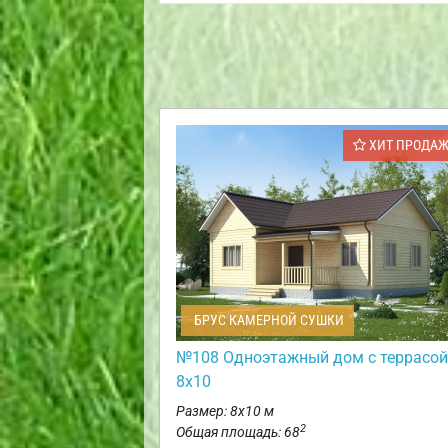
ХИТ ПРОДА
БРУС КАМЕРНОЙ СУШКИ
№108 Одноэтажный дом с террасой
8х10
Размер: 8х10 м
2
Общая площадь: 68