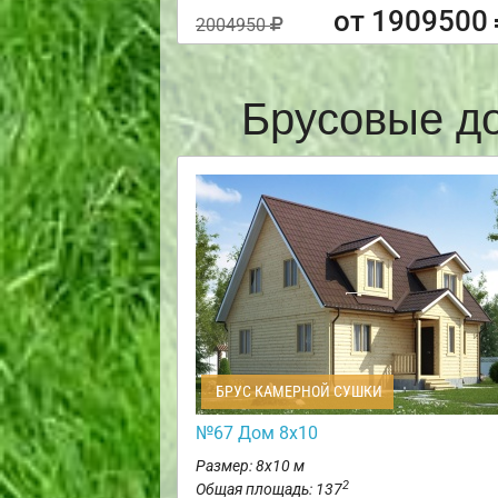
от 1909500
2004950
Брусовые д
БРУС КАМЕРНОЙ СУШКИ
№67 Дом 8х10
Размер: 8х10 м
2
Общая площадь: 137