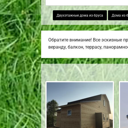
Двухэтажные дома из бруса
Дома из б
Обратите внимание! Все эскизные п
веранду, балкон, террасу, панорамно