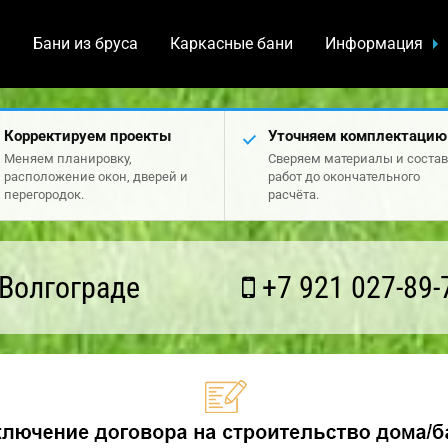
а
Бани из бруса
Каркасные бани
Информация
Корректируем проекты
Уточняем комплектацию
Меняем планировку,
Сверяем материалы и состав
расположение окон, дверей и
работ до окончательного
перегородок.
расчёта.
Волгограде
+7 921 027-89-