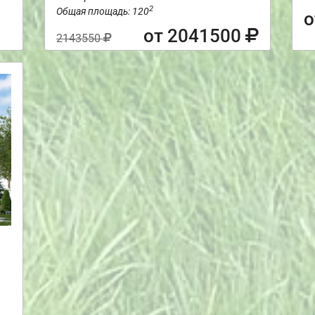
2
Общая площадь: 120
о
от 2041500
2143550