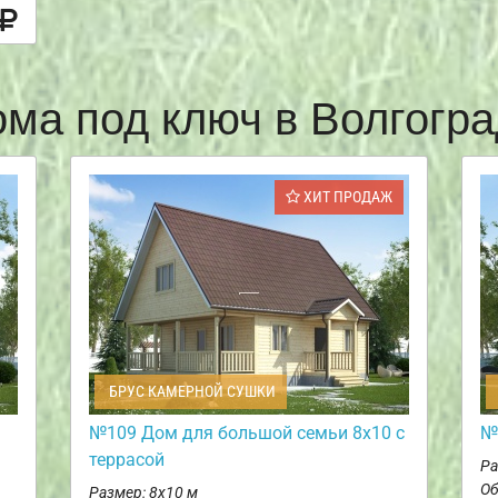
ома под ключ в Волгогр
ХИТ ПРОДАЖ
БРУС КАМЕРНОЙ СУШКИ
№109 Дом для большой семьи 8х10 с
№
террасой
Ра
Об
Размер: 8х10 м