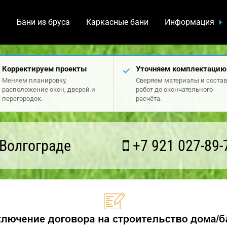
а
Бани из бруса
Каркасные бани
Информация
Корректируем проекты
Уточняем комплектацию
Меняем планировку,
Сверяем материалы и состав
расположение окон, дверей и
работ до окончательного
перегородок.
расчёта.
Волгограде
+7 921 027-89-