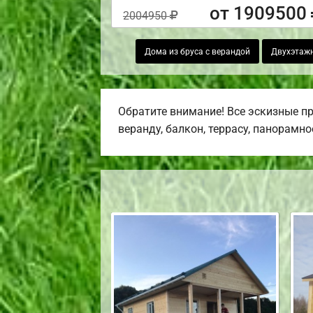
от 1909500
2004950
Дома из бруса с верандой
Двухэтажн
Обратите внимание! Все эскизные п
веранду, балкон, террасу, панорамно