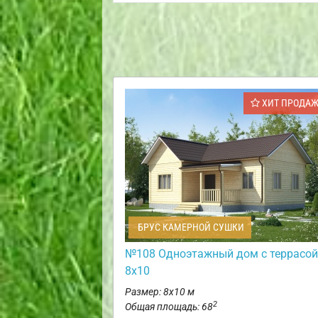
ХИТ ПРОДА
БРУС КАМЕРНОЙ СУШКИ
№108 Одноэтажный дом с террасой
8х10
Размер: 8х10 м
2
Общая площадь: 68