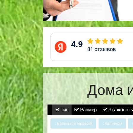
4.9
81
отзывов
Дома и
Тип
Размер
Этажность
с маленькой террасой
с балконом