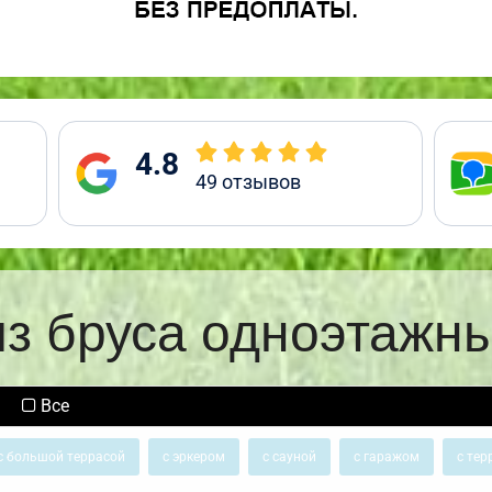
4.8
49
отзывов
з бруса одноэтажн
Все
с большой террасой
с эркером
с сауной
с гаражом
с тер