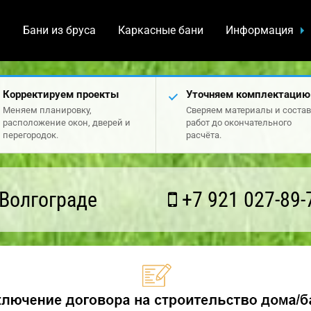
а
Бани из бруса
Каркасные бани
Информация
Корректируем проекты
Уточняем комплектацию
Меняем планировку,
Сверяем материалы и состав
расположение окон, дверей и
работ до окончательного
перегородок.
расчёта.
Волгограде
+7 921 027-89-