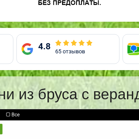
4.8
65
отзывов
ни из бруса с веран
Все