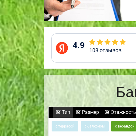
4.9
108
отзывов
Ба
Тип
Размер
Этажность
с террасой
с балконом
с верандой