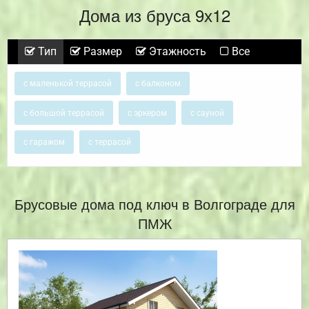
Дома из бруса 9х12
Тип
Размер
Этажность
Все
с маленькой террасой
с балконом
с большой террасой
с эркером
с сауной
с гаражом
с террасой
Брусовые дома под ключ в Волгограде для
ПМЖ