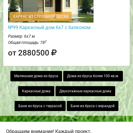
КАРКАС ИЗ СТРОГАНОЙ ДОСКИ
№99 Каркасный дом 6х7 с балконом
Размер: 6х7 м
2
Общая площадь: 78
от 2880500
Маленькие дома из бруса
Дома из бруса более 100 кв.м.
Каркасные дома
Двухэтажные каркасные дома
Бани из бруса с террасой
Бани из бруса с верандой
Обращаем внимание! Каждый проект,