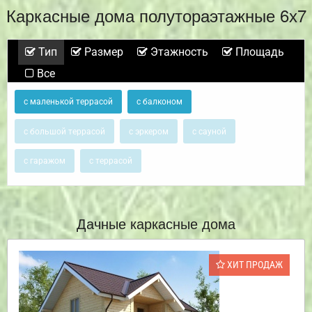
Каркасные дома полутораэтажные 6х7
Тип
Размер
Этажность
Площадь
Все
с маленькой террасой
с балконом
с большой террасой
с эркером
с сауной
с гаражом
с террасой
Дачные каркасные дома
ХИТ ПРОДАЖ