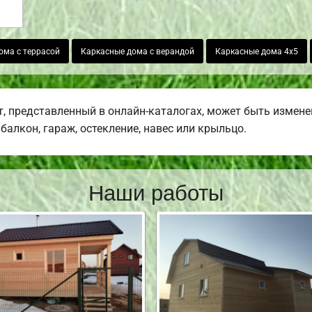
ома с террасой
Каркасные дома с верандой
Каркасные дома 4х5
 представленный в онлайн-каталогах, может быть измене
балкон, гараж, остекление, навес или крыльцо.
Наши работы