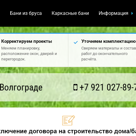
а
Бани из бруса
Каркасные бани
Информация
Корректируем проекты
Уточняем комплектацию
Меняем планировку,
Сверяем материалы и состав
расположение окон, дверей и
работ до окончательного
перегородок.
расчёта.
Волгограде
+7 921 027-89-