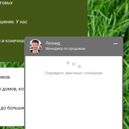
отовых
шение. У нас
 и конечная
Леонид
Менеджер по продажам
Здравствуйте! Я могу 
проконсультировать Вас по нашим 
акциям и проектам.
омов.
Только что
х домов, которые возможно
х до больших энергоэффективных