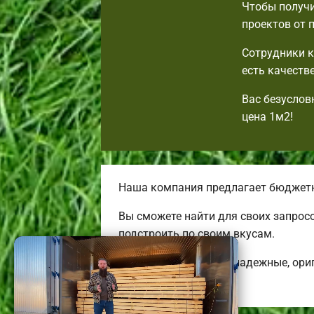
Чтобы получи
проектов от 
Сотрудники к
есть качеств
Вас безуслов
цена 1м2!
Наша компания предлагает бюджетн
Вы сможете найти для своих запрос
подстроить по своим вкусам.
Строим комфортные, надежные, ори
коттеджей.