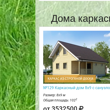
Дома каркас
КАРКАС ИЗ СТРОГАНОЙ ДОСКИ
№129 Каркасный дом 8х9 с санузл
Размер: 8х9 м
2
Общая площадь: 102
от 3532500