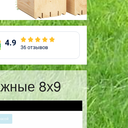
4.9
36
отзывов
ажные 8х9
расой