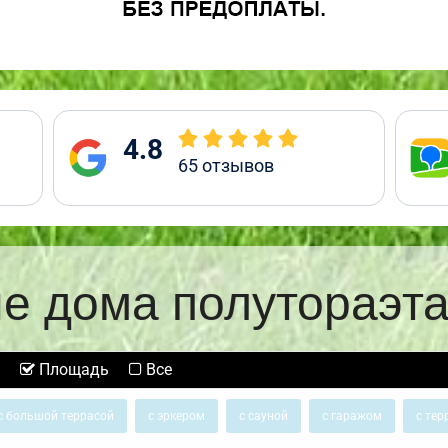
4.8
65
отзывов
е дома полутораэт
Площадь
Все
с большой террасой
с эркером
с сауной
с гаражом
с тер