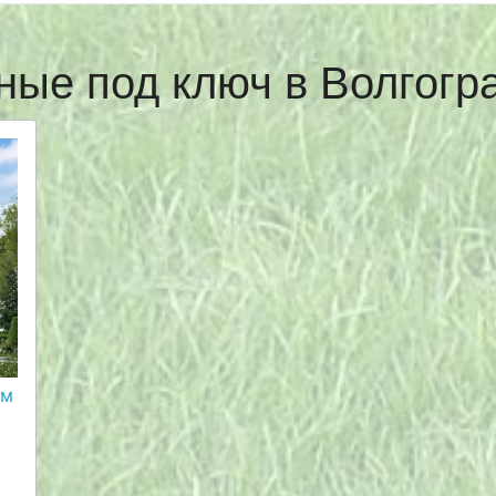
ные под ключ в Волгог
ом