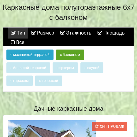
Каркасные дома полутораэтажные 6х7
с балконом
Тип
Размер
Этажность
Площадь
Все
с маленькой террасой
с балконом
с большой террасой
с эркером
с сауной
с гаражом
с террасой
Дачные каркасные дома
ХИТ ПРОДАЖ