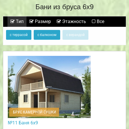
Бани из бруса 6х9
Тип
Размер
Этажность
Все
с террасой
с балконом
с верандой
БРУС КАМЕРНОЙ СУШКИ
№11 Баня 6х9