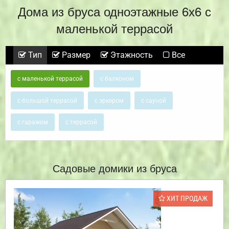
Дома из бруса одноэтажные 6х6 с
маленькой террасой
Тип
Размер
Этажность
Все
с маленькой террасой
с балконом
с большой террасой
с эркером
с сауной
с гаражом
с террасой
Садовые домики из бруса
ХИТ ПРОДАЖ