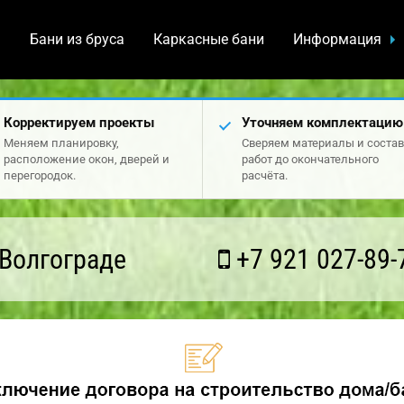
а
Бани из бруса
Каркасные бани
Информация
Корректируем проекты
Уточняем комплектацию
Меняем планировку,
Сверяем материалы и состав
расположение окон, дверей и
работ до окончательного
перегородок.
расчёта.
Волгограде
+7 921 027-89-