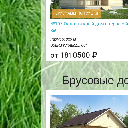
БРУС КАМЕРНОЙ СУШКИ
№107 Одноэтажный дом с террасой
8х9
Размер: 8х9 м
2
Общая площадь: 60
от 1810500
Брусовые д