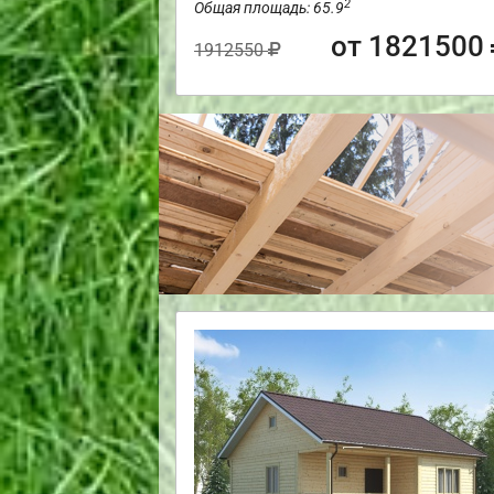
2
Общая площадь: 65.9
от 1821500
1912550