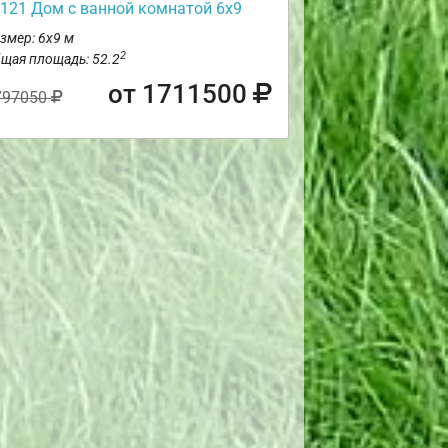
121 Дом с ванной комнатой 6х9
змер: 6х9 м
2
щая площадь: 52.2
от 1711500
797050