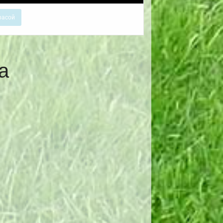
расой
а