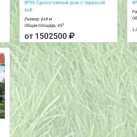
№96 Одноэтажный дом с террасой
№
6х8
Ра
Об
Размер: 6х8 м
2
Общая площадь: 45
1
от 1502500
Ж