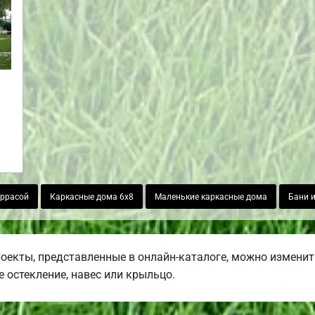
еррасой
Каркасные дома 6х8
Маленькие каркасные дома
Бани и
роекты, представленные в онлайн-каталоге, можно изменит
е остекление, навес или крыльцо.