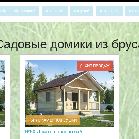
с большой террасой
с эркером
с сауной
с гаражом
с тер
Садовые домики из брус
ХИТ ПРОДАЖ
БРУС КАМЕРНОЙ СУШКИ
№50 Дом с террасой 6х6