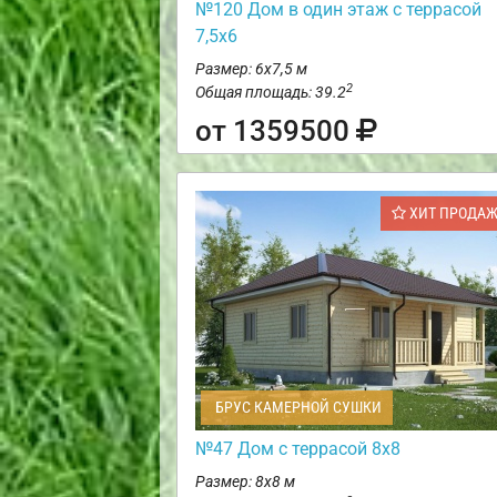
№120 Дом в один этаж с террасой
7,5х6
Размер: 6х7,5 м
2
Общая площадь: 39.2
от 1359500
ХИТ ПРОДА
БРУС КАМЕРНОЙ СУШКИ
№47 Дом с террасой 8х8
Размер: 8х8 м