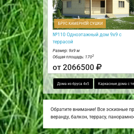
БРУС КАМЕРНОЙ СУШКИ
№110 Одноэтажный дом 9х9 с
террасой
Размер: 9х9 м
2
Общая площадь: 170
от 2066500
Дома из бруса 4х5
Каркасные дома с т
Обратите внимание! Все эскизные п
веранду, балкон, террасу, панорамно