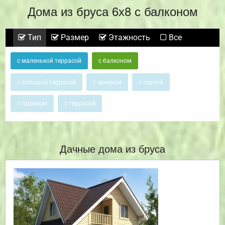
Дома из бруса 6х8 с балконом
Тип
Размер
Этажность
Все
с маленькой террасой
с балконом
с большой террасой
с эркером
с сауной
с гаражом
с террасой
Дачные дома из бруса