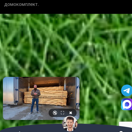
домокомплект.
🔇
⛶
✖