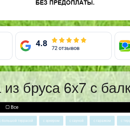
4.8
72
отзывов
 из бруса 6х7 с бал
Все
с большой террасой
с эркером
с сауной
с гаражом
с тер