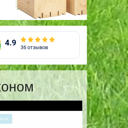
4.9
36
отзывов
коном
расой