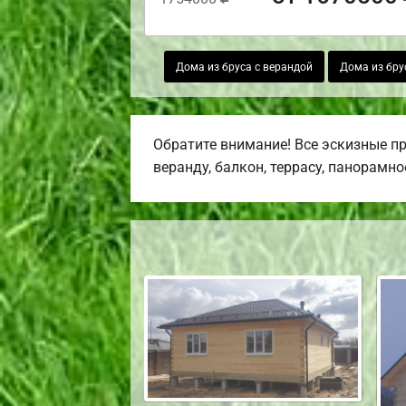
Дома из бруса с верандой
Дома из бру
Обратите внимание! Все эскизные п
веранду, балкон, террасу, панорамно