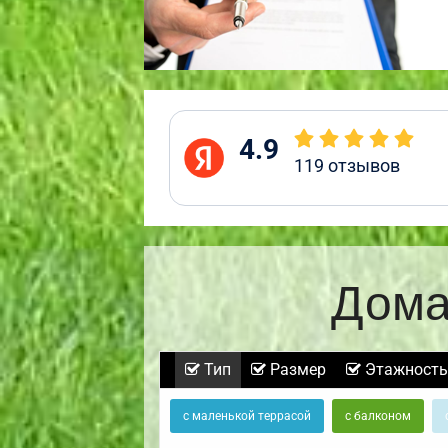
4.9
119
отзывов
Дома
Тип
Размер
Этажность
с маленькой террасой
с балконом