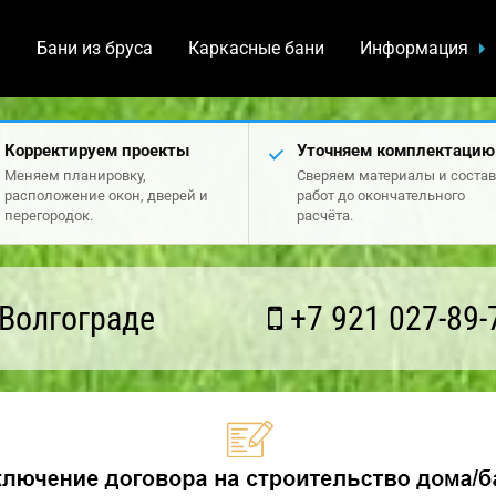
а
Бани из бруса
Каркасные бани
Информация
Корректируем проекты
Уточняем комплектацию
Меняем планировку,
Сверяем материалы и состав
расположение окон, дверей и
работ до окончательного
перегородок.
расчёта.
Волгограде
+7 921 027-89-