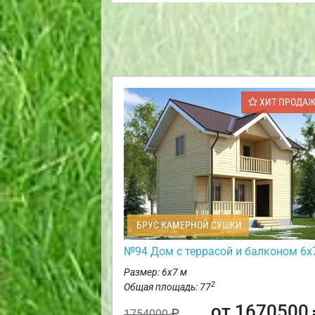
ХИТ ПРОДА
БРУС КАМЕРНОЙ СУШКИ
№94 Дом с террасой и балконом 6х
Размер: 6х7 м
2
Общая площадь: 77
от 1670500
1754000