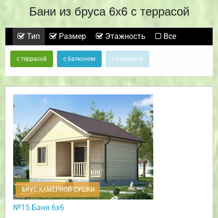
Бани из бруса 6х6 с террасой
Тип
Размер
Этажность
Все
с террасой
с балконом
с верандой
БРУС КАМЕРНОЙ СУШКИ
№15 Баня 6х6