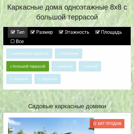
Каркасные дома одноэтажные 8х8 с
большой террасой
Тип
Размер
Этажность
Площадь
Все
с маленькой террасой
с балконом
с большой террасой
с эркером
с сауной
с гаражом
с террасой
Садовые каркасные домики
ХИТ ПРОДАЖ