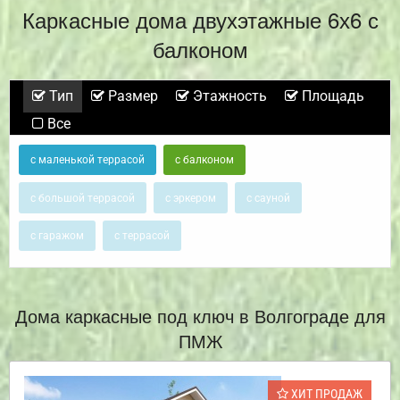
Каркасные дома двухэтажные 6х6 с
балконом
Тип
Размер
Этажность
Площадь
Все
с маленькой террасой
с балконом
с большой террасой
с эркером
с сауной
с гаражом
с террасой
Дома каркасные под ключ в Волгограде для
ПМЖ
ХИТ ПРОДАЖ