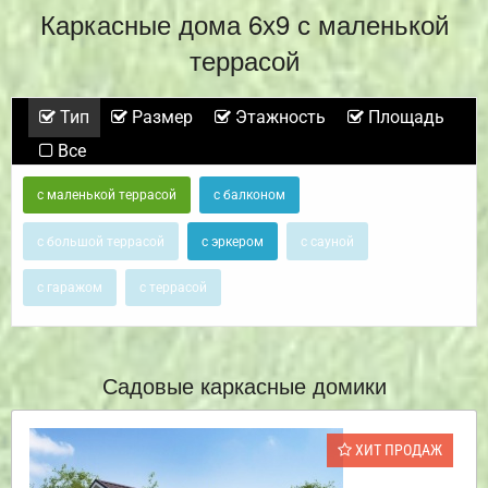
Каркасные дома 6х9 с маленькой
террасой
Тип
Размер
Этажность
Площадь
Все
с маленькой террасой
с балконом
с большой террасой
с эркером
с сауной
с гаражом
с террасой
Садовые каркасные домики
ХИТ ПРОДАЖ