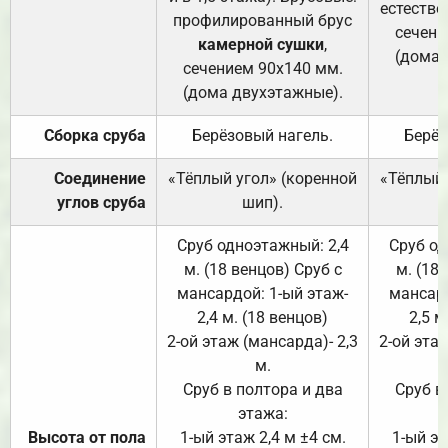
естестве
профилированный брус
сечени
камерной сушки
,
(дома 
сечением 90х140 мм.
(дома двухэтажные).
Сборка сруба
Берёзовый нагель.
Берёз
Соединение
«Тёплый угол» (коренной
«Тёплый 
углов сруба
шип).
Сруб одноэтажный: 2,4
Сруб од
м. (18 венцов) Сруб с
м. (18
мансардой: 1-ый этаж-
мансард
2,4 м. (18 венцов)
2,5 м
2-ой этаж (мансарда)- 2,3
2-ой этаж
м.
Сруб в полтора и два
Сруб в
этажа:
Высота от пола
1-ый этаж 2,4 м ±4 см.
1-ый эт