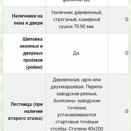
Наличник деревянный,
Наличники на
строганый, камерной
От
окна и двери
сушки 70-90 мм.
Шиповка
оконных и
дверных
Да.
От
проёмов
(ройки)
Деревянная, одно или
двухмаршевая. Перила-
заводские резные,
балясины- заводские
Лестница (при
точеные,
наличии
От
устанавливаются
второго этажа)
стартовые точёные
столбы. Ступени 40х200