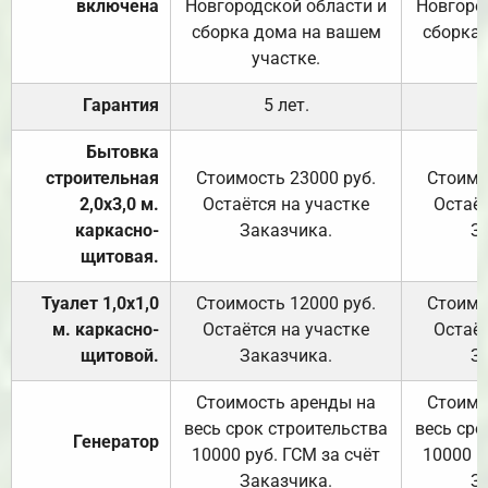
включена
Новгородской области и
Новгоро
сборка дома на вашем
сборка
участке.
Гарантия
5 лет.
Бытовка
строительная
Стоимость 23000 руб.
Стоимо
2,0х3,0 м.
Остаётся на участке
Остаёт
каркасно-
Заказчика.
З
щитовая.
Туалет 1,0х1,0
Стоимость 12000 руб.
Стоимо
м. каркасно-
Остаётся на участке
Остаёт
щитовой.
Заказчика.
З
Стоимость аренды на
Стоимо
весь срок строительства
весь сро
Генератор
10000 руб. ГСМ за счёт
10000 р
Заказчика.
З