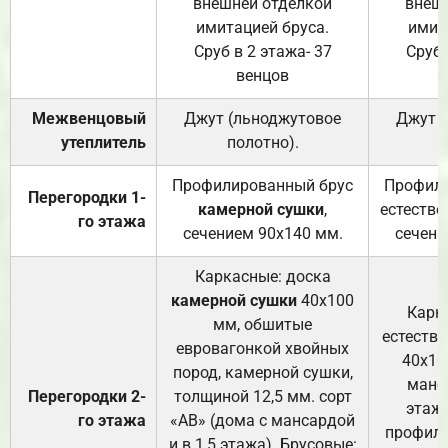
внешней отделкой
внеш
имитацией бруса.
имит
Сруб в 2 этажа- 37
Сруб 
венцов
Межвенцовый
Джут (льноджутовое
Джут 
утеплитель
полотно).
п
Профилированный брус
Профили
Перегородки 1-
камерной сушки
,
естестве
го этажа
сечением 90х140 мм.
сечени
Каркасные: доска
камерной сушки
40х100
Карк
мм, обшитые
естеств
евровагонкой хвойных
40х10
пород, камерной сушки,
манса
Перегородки 2-
толщиной 12,5 мм. сорт
этажа
го этажа
«АВ» (дома с мансардой
профили
и в 1,5 этажа). Брусовые: