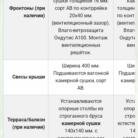
сушки толщиной 16 мм.
каме
Фронтоны (при
сорт АВ по контррейке
толщиной
наличии)
20х40 мм.
по контр
(вентиляционный зазор).
(вентиля
Влаго-ветрозащита
Влаго
Ондутис А100. Монтаж
Ондути
вентиляционных
вент
решёток.
Ширина 400 мм.
Шир
Подшиваются вагонкой
Подшива
Свесы крыши
камерной сушки, сорт
камерн
АВ.
Устанавливаются
Уста
опорные столбы из
опорн
строганного бруса
строг
Терраса/балкон
камерной сушки
естеств
(при наличии)
140х140 мм. с
140