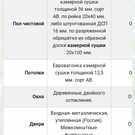
камерной сушки
толщиной 36 мм. сорт
АВ. по рейке 20х40 мм.
Пол чистовой
либо шпунтованная ДСП
От
16 мм. по разряженной
обрешётке из обрезной
доски
камерной сушки
20х100 мм.
Евровагонка камерной
Потолки
сушки толщиной 12,5
От
мм. сорт АВ.
Деревянные, двойного
Окна
От
остекления.
Входная- металлическая,
утеплённая (Россия).
Двери
От
Межкомнатные-
филёнчатые.