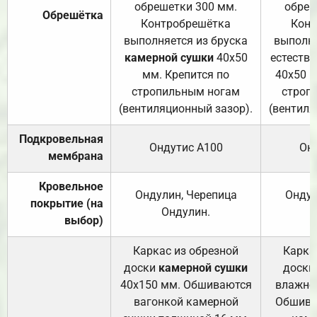
обрешетки 300 мм.
обреш
Обрешётка
Контробрешётка
Конт
выполняется из бруска
выполня
камерной сушки
40х50
естеств
мм. Крепится по
40х50 м
стропильным ногам
строп
(вентиляционный зазор).
(вентиля
Подкровельная
Ондутис А100
Он
мембрана
Кровельное
Ондулин, Черепица
Ондул
покрытие (на
Ондулин.
выбор)
Каркас из обрезной
Карка
доски
камерной сушки
доски
40х150 мм. Обшиваются
влажно
вагонкой камерной
Обшива