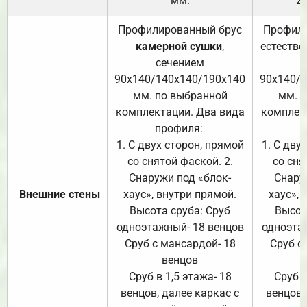
мм.
2
Профилированный брус
Профили
камерной сушки
,
естестве
сечением
с
90х140/140х140/190х140
90х140/
мм. по выбранной
мм. 
комплектации. Два вида
комплек
профиля:
п
1. С двух сторон, прямой
1. С дву
со снятой фаской. 2.
со сня
Снаружи под «блок-
Снару
Внешние стены
хаус», внутри прямой.
хаус», 
Высота сруба: Сруб
Высот
одноэтажный- 18 венцов
одноэта
Сруб с мансардой- 18
Сруб с
венцов
Сруб в 1,5 этажа- 18
Сруб в
венцов, далее каркас с
венцов,