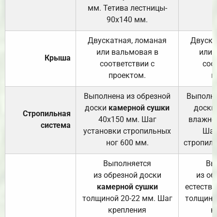
мм. Тетива лестницы-
90х140 мм.
Двускатная, ломаная
Двуска
или вальмовая в
или 
Крыша
соответствии с
соо
проектом.
п
Выполнена из обрезной
Выполне
доски
камерной сушки
доски
Стропильная
40х150 мм. Шаг
влажно
система
установки стропильных
Шаг
ног 600 мм.
стропиль
Выполняется
Вы
из обрезной доски
из об
камерной сушки
естеств
толщиной 20-22 мм. Шаг
толщино
крепления
к