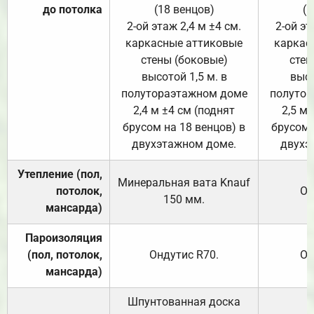
до потолка
(18 венцов)
(1
2-ой этаж 2,4 м ±4 см.
2-ой эт
каркасные аттиковые
каркас
стены (боковые)
стен
высотой 1,5 м. в
высо
полутораэтажном доме
полутор
2,4 м ±4 см (поднят
2,5 м 
брусом на 18 венцов) в
брусом 
двухэтажном доме.
двухэ
Утепление (пол,
Минеральная вата
Knauf
потолок,
От
150
мм.
мансарда)
Пароизоляция
(пол, потолок,
Ондутис
R70
.
От
мансарда)
Шпунтованная доска