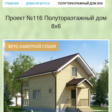
ГЛАВНАЯ
ДОМА ИЗ БРУСА
CURRENT:
ПОЛУТОРАЭТАЖНЫЙ ДОМ 8Х6
Проект №116 Полутораэтажный дом
8х6
БРУС КАМЕРНОЙ СУШКИ