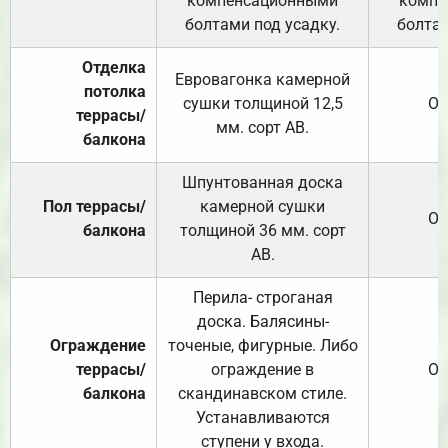
компенсационными
компе
болтами под усадку.
болтам
Отделка
Евровагонка камерной
потолка
сушки толщиной 12,5
От
террасы/
мм. сорт АВ.
балкона
Шпунтованная доска
Пол террасы/
камерной сушки
От
балкона
толщиной 36 мм. сорт
АВ.
Перила- строганая
доска. Балясины-
Ограждение
точеные, фигурные. Либо
террасы/
ограждение в
От
балкона
скандинавском стиле.
Устанавливаются
ступени у входа.