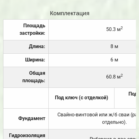
Комплектация
Площадь
2
50.3 м
застройки:
Длина:
8 м
Ширина:
6 м
Общая
2
60.8 м
площадь:
Под 
Под ключ (с отделкой)
Свайно-винтовой или ж/б сваи (р
Фундамент
отдельно).
Гидроизоляция