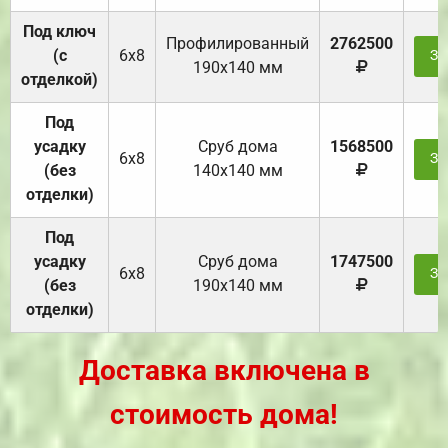
Под ключ
Профилированный
2762500
(с
6х8
За
190х140 мм
отделкой)
Под
усадку
Cруб дома
1568500
6х8
За
(без
140х140 мм
отделки)
Под
усадку
Cруб дома
1747500
6х8
За
(без
190х140 мм
отделки)
Доставка включена в
стоимость дома!