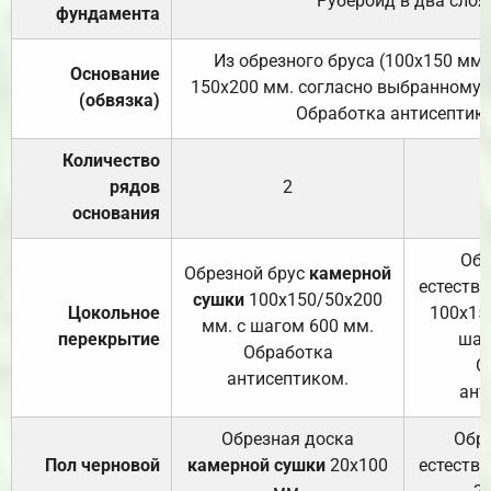
Рубероид в два слоя
фундамента
Из обрезного бруса (100х150 мм.
Основание
150х200 мм. согласно выбранному с
(обвязка)
Обработка антисептик
Количество
рядов
2
основания
Обр
Обрезной брус
камерной
естеств
сушки
100х150/50х200
Цокольное
100х15
мм. с шагом 600 мм.
перекрытие
шаг
Обработка
О
антисептиком.
ант
Обрезная доска
Обр
Пол черновой
камерной сушки
20х100
естеств