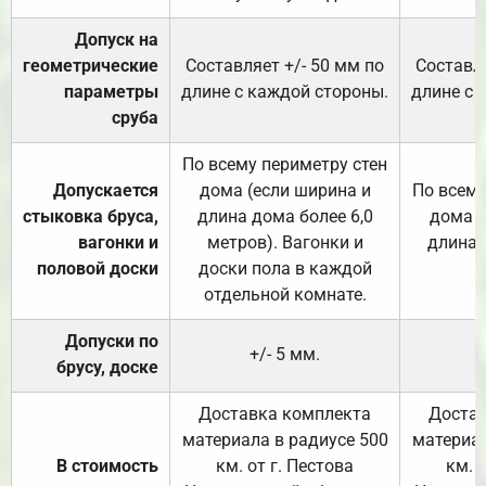
Допуск на
геометрические
Составляет +/- 50 мм по
Составля
параметры
длине с каждой стороны.
длине с 
сруба
По всему периметру стен
Допускается
дома (если ширина и
По всему
стыковка бруса,
длина дома более 6,0
дома (
вагонки и
метров). Вагонки и
длина 
половой доски
доски пола в каждой
отдельной комнате.
Допуски по
+/- 5 мм.
брусу, доске
Доставка комплекта
Достав
материала в радиусе 500
материал
В стоимость
км. от г. Пестова
км. 