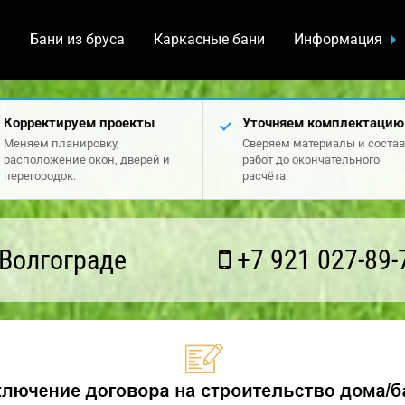
а
Бани из бруса
Каркасные бани
Информация
Корректируем проекты
Уточняем комплектацию
Меняем планировку,
Сверяем материалы и состав
расположение окон, дверей и
работ до окончательного
перегородок.
расчёта.
Волгограде
+7 921 027-89-