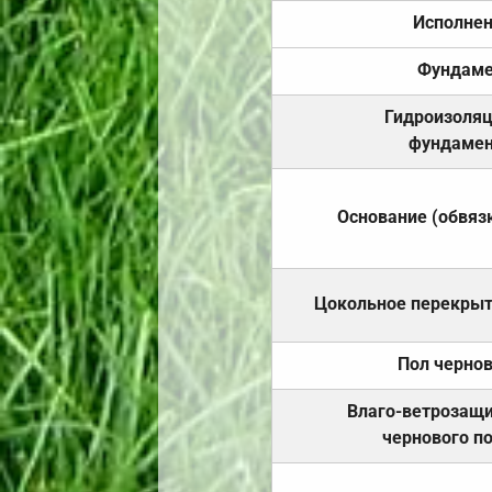
Исполне
Фундаме
Гидроизоля
фундамен
Основание (обвяз
Цокольное перекры
Пол черно
Влаго-ветрозащ
чернового п