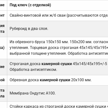
ние
Под ключ (с отделкой)
нт
Свайно-винтовой или ж/б сваи (рассчитываются отде
ция
Рубероид в два слоя.
та
Из обрезного бруса 150х150 мм. 150х200 мм. соглас
ка)
утепления. Торцевая доска строганая 45х145/45х195+
выбранной толщине утепления. Обработка антисепти
Строганая доска
камерной сушки
45х145/45х195+/-5
тие
Обработка антисептиком.
вой
Обрезная доска
камерной сушки
20х100 мм.
ита
Мембрана Ондутис А100.
ола
Стойки каркаса из строганой доски камерной сушки 