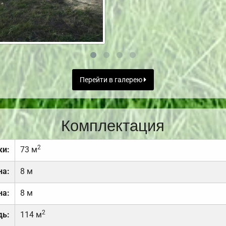
Перейти в галерею
Комплектация
2
ки:
73 м
на:
8 м
на:
8 м
2
дь:
114 м