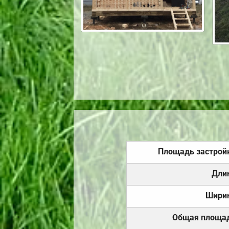
Площадь застрой
Дли
Шири
Общая площа