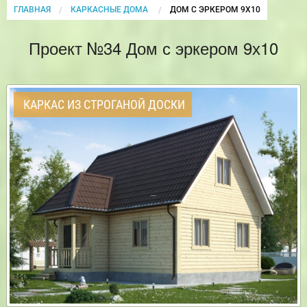
ГЛАВНАЯ
КАРКАСНЫЕ ДОМА
CURRENT:
ДОМ С ЭРКЕРОМ 9Х10
Проект №34 Дом с эркером 9х10
КАРКАС ИЗ СТРОГАНОЙ ДОСКИ