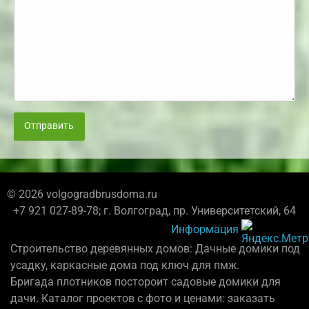
Отправить
© 2026 volgogradbrusdoma.ru
+7 921 027-89-78; г. Волгоград, пр. Университетский, 64
Информация
Строительство деревянных домов: Дачные домики под
усадку, каркасные дома под ключ для пмж.
Бригада плотников постороит садовые домики для
дачи. Каталог проектов с фото и ценами: заказать