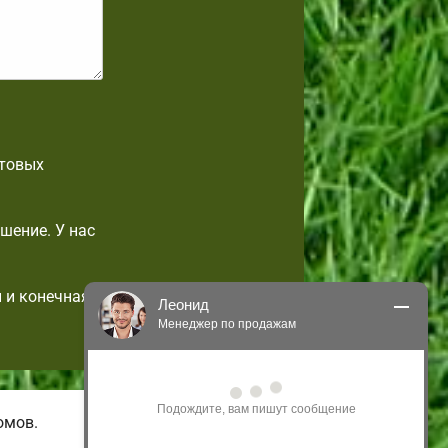
отовых
шение. У нас
 и конечная
Леонид
Менеджер по продажам
Здравствуйте! Я могу 
проконсультировать Вас по нашим 
акциям и проектам.
омов.
Только что