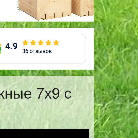
4.9
36
отзывов
жные 7х9 с