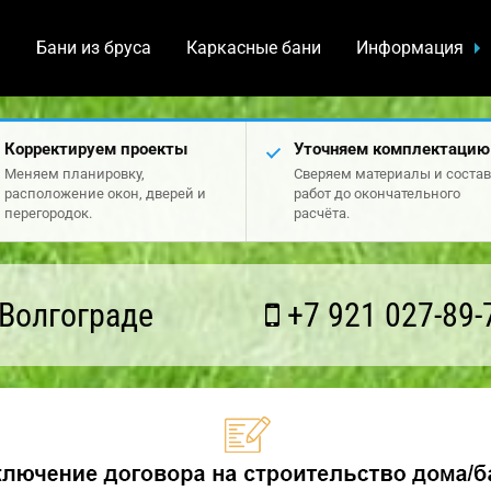
а
Бани из бруса
Каркасные бани
Информация
Корректируем проекты
Уточняем комплектацию
Меняем планировку,
Сверяем материалы и состав
расположение окон, дверей и
работ до окончательного
перегородок.
расчёта.
Волгограде
+7 921 027-89-