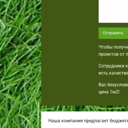
Отправить
Чтобы получи
проектов от 
Сотрудники к
есть качеств
Вас безуслов
цена 1м2!
Наша компания предлагает бюджетн