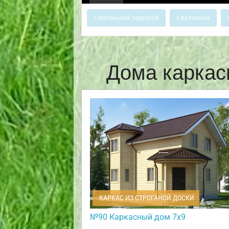
с маленькой террасой
с балконом
Дома каркас
КАРКАС ИЗ СТРОГАНОЙ ДОСКИ
№90 Каркасный дом 7х9