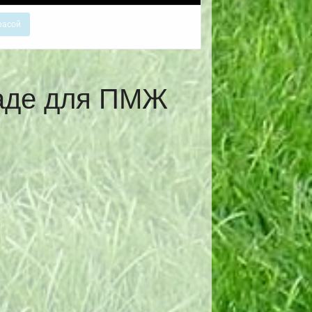
расой
раде для ПМЖ