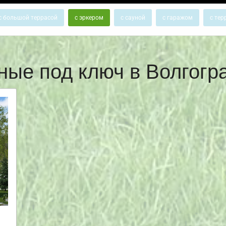
с большой террасой
с эркером
с сауной
с гаражом
с тер
ные под ключ в Волгог