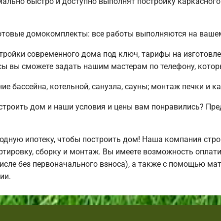
ально быстро и доступно выполнят постройку каркасного
отовые домокомплекты: все работы выполняются на вашем
ройки современного дома под ключ, тарифы на изготовле
ы вы сможете задать нашим мастерам по телефону, которы
е бассейна, котельной, санузла, сауны; монтаж печки и к
остроить дом и наши условия и цены вам понравились? П
дную ипотеку, чтобы построить дом! Наша компания стро
ртировку, сборку и монтаж. Вы имеете возможность оплати
числе без первоначального взноса), а также с помощью ма
ии.