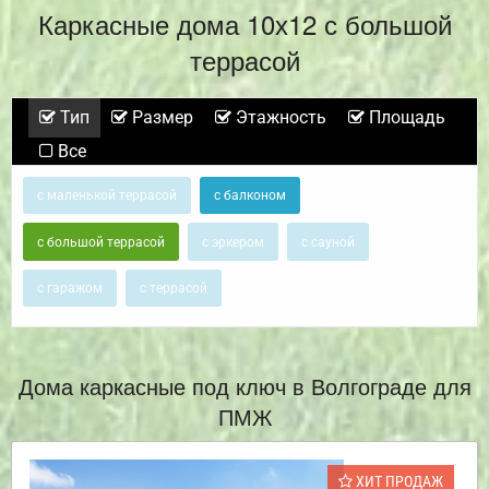
Каркасные дома 10х12 с большой
террасой
Тип
Размер
Этажность
Площадь
Все
с маленькой террасой
с балконом
с большой террасой
с эркером
с сауной
с гаражом
с террасой
Дома каркасные под ключ в Волгограде для
ПМЖ
ХИТ ПРОДАЖ