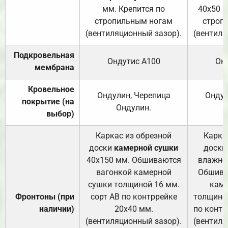
мм. Крепится по
40х50 м
стропильным ногам
строп
(вентиляционный зазор).
(вентиля
Подкровельная
Ондутис А100
Он
мембрана
Кровельное
Ондулин, Черепица
Ондул
покрытие (на
Ондулин.
выбор)
Каркас из обрезной
Карка
доски
камерной сушки
доски
40х150 мм. Обшиваются
влажно
вагонкой камерной
Обшива
сушки толщиной 16 мм.
каме
Фронтоны (при
сорт АВ по контррейке
толщиной
наличии)
20х40 мм.
по контр
(вентиляционный зазор).
(вентиля