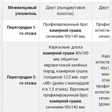
Межвенцовый
Джут (льноджутовое
Джут 
утеплитель
полотно).
п
Профилированный брус
Профили
Перегородки 1-
камерной сушки
,
естестве
го этажа
сечением 90х140 мм.
сечени
Каркасные: доска
камерной сушки
40х100
Карк
мм, обшитые
естеств
евровагонкой хвойных
40х10
пород, камерной сушки,
манса
Перегородки 2-
толщиной 12,5 мм. сорт
этажа
го этажа
«АВ» (дома с мансардой
профили
и в 1,5 этажа). Брусовые:
естестве
профилированный брус
сечени
камерной сушки
,
(дома 
сечением 90х140 мм.