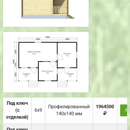
Под ключ
Профилированный
1964500
(с
6х9
За
140х140 мм
отделкой)
Под ключ