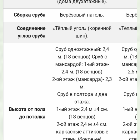
(дома двухэтажные).
Сборка сруба
Берёзовый нагель.
Берёз
Соединение
«Тёплый угол» (коренной
«Тёплый 
углов сруба
шип).
Сруб одноэтажный: 2,4
Сруб од
м. (18 венцов) Сруб с
м. (18
мансардой: 1-ый этаж-
мансард
2,4 м. (18 венцов)
2,5 м
2-ой этаж (мансарда)- 2,3
2-ой этаж
м.
Сруб в полтора и два
Сруб в
этажа:
Высота от пола
1-ый этаж 2,4 м ±4 см.
1-ый эт
до потолка
(18 венцов)
(1
2-ой этаж 2,4 м ±4 см.
2-ой эт
каркасные аттиковые
каркас
стены (боковые)
стен