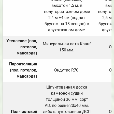
высотой 1,5 м. в
высо
полутораэтажном доме
полутор
2,4 м ±4 см (поднят
2,5 м 
брусом на 18 венцов) в
брусом 
двухэтажном доме.
двухэ
Утепление (пол,
Минеральная вата
Knauf
потолок,
От
150
мм.
мансарда)
Пароизоляция
(пол, потолок,
Ондутис
R70
.
От
мансарда)
Шпунтованная доска
камерной сушки
толщиной 36 мм. сорт
АВ. по рейке 20х40 мм.
Пол чистовой
либо шпунтованная ДСП
От