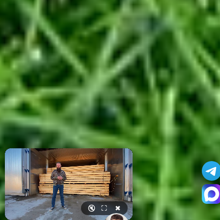
🔇
⛶
✖