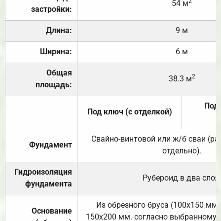
2
54 м
застройки:
Длина:
9 м
Ширина:
6 м
Общая
2
38.3 м
площадь:
Под 
Под ключ (с отделкой)
Свайно-винтовой или ж/б сваи (р
Фундамент
отдельно).
Гидроизоляция
Рубероид в два слоя
фундамента
Из обрезного бруса (100х150 мм.
Основание
150х200 мм. согласно выбранному с