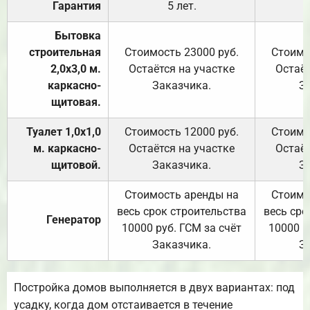
Гарантия
5 лет.
Бытовка
строительная
Стоимость 23000 руб.
Стоимо
2,0х3,0 м.
Остаётся на участке
Остаёт
каркасно-
Заказчика.
З
щитовая.
Туалет 1,0х1,0
Стоимость 12000 руб.
Стоимо
м. каркасно-
Остаётся на участке
Остаёт
щитовой.
Заказчика.
З
Стоимость аренды на
Стоимо
весь срок строительства
весь сро
Генератор
10000 руб. ГСМ за счёт
10000 р
Заказчика.
З
Постройка домов выполняется в двух вариантах: под
усадку, когда дом отстаивается в течение