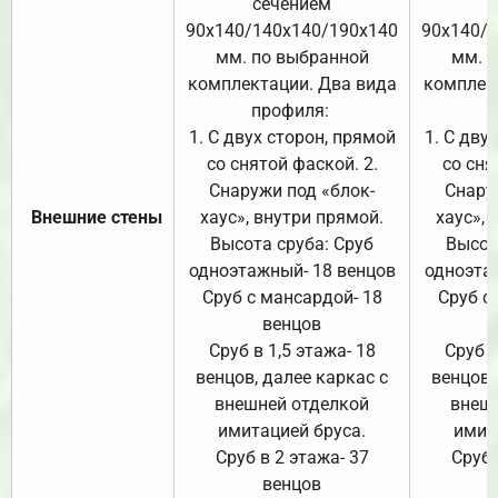
сечением
с
90х140/140х140/190х140
90х140/
мм. по выбранной
мм. 
комплектации. Два вида
комплек
профиля:
п
1. С двух сторон, прямой
1. С дву
со снятой фаской. 2.
со сня
Снаружи под «блок-
Снару
Внешние стены
хаус», внутри прямой.
хаус», 
Высота сруба: Сруб
Высот
одноэтажный- 18 венцов
одноэта
Сруб с мансардой- 18
Сруб с
венцов
Сруб в 1,5 этажа- 18
Сруб в
венцов, далее каркас с
венцов,
внешней отделкой
внеш
имитацией бруса.
имит
Сруб в 2 этажа- 37
Сруб 
венцов