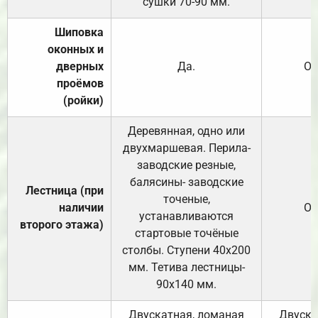
сушки 70-90 мм.
Шиповка
оконных и
дверных
Да.
От
проёмов
(ройки)
Деревянная, одно или
двухмаршевая. Перила-
заводские резные,
балясины- заводские
Лестница (при
точеные,
наличии
От
устанавливаются
второго этажа)
стартовые точёные
столбы. Ступени 40х200
мм. Тетива лестницы-
90х140 мм.
Двускатная, ломаная
Двуска