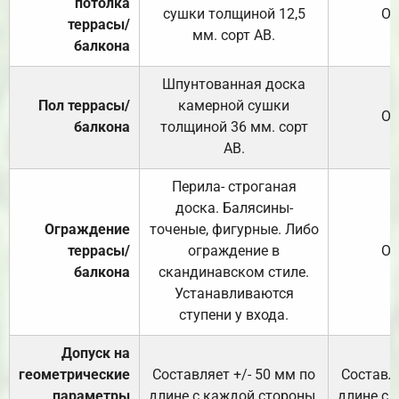
потолка
сушки толщиной 12,5
От
террасы/
мм. сорт АВ.
балкона
Шпунтованная доска
Пол террасы/
камерной сушки
От
балкона
толщиной 36 мм. сорт
АВ.
Перила- строганая
доска. Балясины-
Ограждение
точеные, фигурные. Либо
террасы/
ограждение в
От
балкона
скандинавском стиле.
Устанавливаются
ступени у входа.
Допуск на
геометрические
Составляет +/- 50 мм по
Составля
параметры
длине с каждой стороны.
длине с 