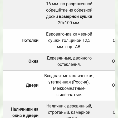
16 мм. по разряженной
обрешётке из обрезной
доски
камерной сушки
20х100 мм.
Евровагонка камерной
Потолки
сушки толщиной 12,5
От
мм. сорт АВ.
Деревянные, двойного
Окна
От
остекления.
Входная- металлическая,
утеплённая (Россия).
Двери
От
Межкомнатные-
филёнчатые.
Наличник деревянный,
Наличники на
строганый, камерной
От
окна и двери