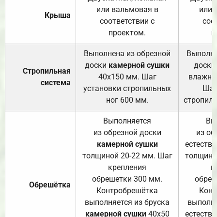
или вальмовая в
или 
Крыша
соответствии с
соо
проектом.
п
Выполнена из обрезной
Выполне
доски
камерной сушки
доски
Стропильная
40х150 мм. Шаг
влажно
система
установки стропильных
Шаг
ног 600 мм.
стропиль
Выполняется
Вы
из обрезной доски
из об
камерной сушки
естеств
толщиной 20-22 мм. Шаг
толщино
крепления
к
обрешетки 300 мм.
обреш
Обрешётка
Контробрешётка
Конт
выполняется из бруска
выполня
камерной сушки
40х50
естеств