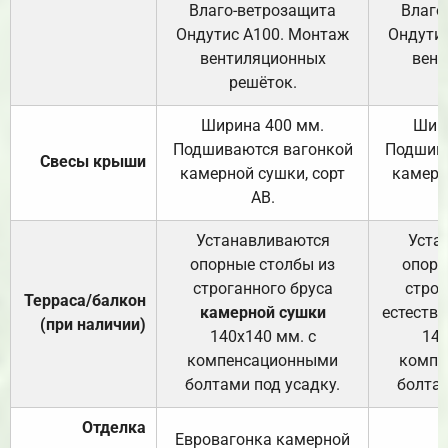
Влаго-ветрозащита
Влаго
Ондутис А100. Монтаж
Ондути
вентиляционных
вент
решёток.
Ширина 400 мм.
Шир
Подшиваются вагонкой
Подшива
Свесы крыши
камерной сушки, сорт
камерн
АВ.
Устанавливаются
Уста
опорные столбы из
опорн
строганного бруса
строг
Терраса/балкон
камерной сушки
естеств
(при наличии)
140х140 мм. с
140
компенсационными
компе
болтами под усадку.
болтам
Отделка
Евровагонка камерной