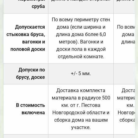
сруба
По всему периметру стен
Допускается
дома (если ширина и
По всему
стыковка бруса,
длина дома более 6,0
дома (
вагонки и
метров). Вагонки и
длина 
половой доски
доски пола в каждой
отдельной комнате.
Допуски по
+/- 5 мм.
брусу, доске
Доставка комплекта
Достав
материала в радиусе 500
материал
В стоимость
км. от г. Пестова
км. 
включена
Новгородской области и
Новгоро
сборка дома на вашем
сборка
участке.