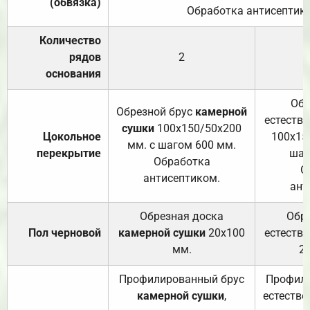
(обвязка)
Обработка антисептик
Количество
рядов
2
основания
Обр
Обрезной брус
камерной
естеств
сушки
100х150/50х200
Цокольное
100х15
мм. с шагом 600 мм.
перекрытие
шаг
Обработка
О
антисептиком.
ант
Обрезная доска
Обр
Пол черновой
камерной сушки
20х100
естеств
мм.
2
Профилированный брус
Профили
камерной сушки
,
естестве