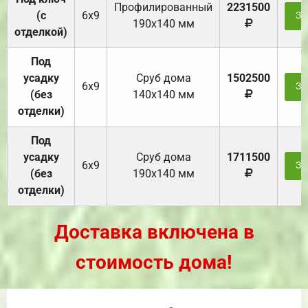
Профилированный
2231500
(с
6х9
За
190х140 мм
отделкой)
Под
усадку
Cруб дома
1502500
6х9
За
(без
140х140 мм
отделки)
Под
усадку
Cруб дома
1711500
6х9
За
(без
190х140 мм
отделки)
Доставка включена в
стоимость дома!