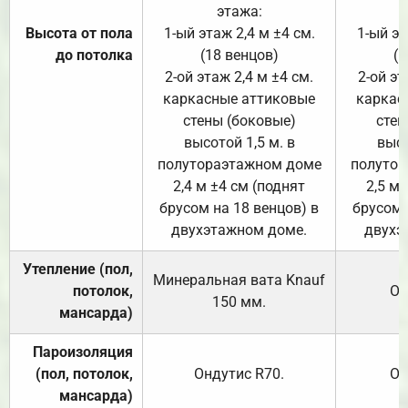
этажа:
Высота от пола
1-ый этаж 2,4 м ±4 см.
1-ый эт
до потолка
(18 венцов)
(1
2-ой этаж 2,4 м ±4 см.
2-ой эт
каркасные аттиковые
каркас
стены (боковые)
стен
высотой 1,5 м. в
высо
полутораэтажном доме
полутор
2,4 м ±4 см (поднят
2,5 м 
брусом на 18 венцов) в
брусом 
двухэтажном доме.
двухэ
Утепление (пол,
Минеральная вата
Knauf
потолок,
От
150
мм.
мансарда)
Пароизоляция
(пол, потолок,
Ондутис
R70
.
От
мансарда)