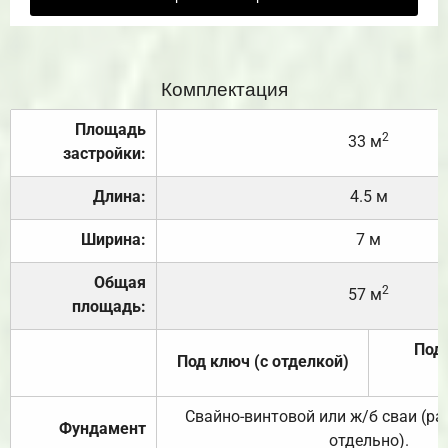
Комплектация
Площадь
2
33 м
застройки:
Длина:
4.5 м
Ширина:
7 м
Общая
2
57 м
площадь:
Под 
Под ключ (с отделкой)
Свайно-винтовой или ж/б сваи (р
Фундамент
отдельно).