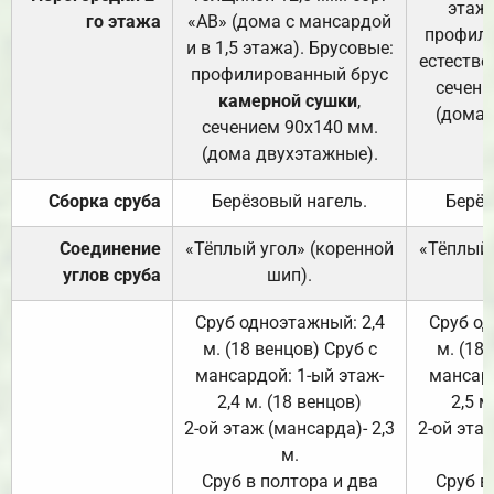
этажа
го этажа
«АВ» (дома с мансардой
профили
и в 1,5 этажа). Брусовые:
естестве
профилированный брус
сечени
камерной сушки
,
(дома 
сечением 90х140 мм.
(дома двухэтажные).
Сборка сруба
Берёзовый нагель.
Берёз
Соединение
«Тёплый угол» (коренной
«Тёплый 
углов сруба
шип).
Сруб одноэтажный: 2,4
Сруб од
м. (18 венцов) Сруб с
м. (18
мансардой: 1-ый этаж-
мансард
2,4 м. (18 венцов)
2,5 м
2-ой этаж (мансарда)- 2,3
2-ой этаж
м.
Сруб в полтора и два
Сруб в