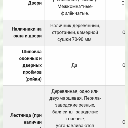
Двери
От
Межкомнатные-
филёнчатые.
Наличник деревянный,
Наличники на
строганый, камерной
От
окна и двери
сушки 70-90 мм.
Шиповка
оконных и
дверных
Да.
От
проёмов
(ройки)
Деревянная, одно или
двухмаршевая. Перила-
заводские резные,
балясины- заводские
Лестница (при
точеные,
наличии
От
устанавливаются