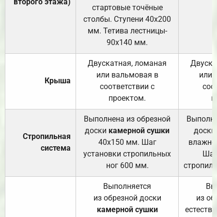
второго этажа)
стартовые точёные
столбы. Ступени 40х200
мм. Тетива лестницы-
90х140 мм.
Двускатная, ломаная
Двуска
или вальмовая в
или 
Крыша
соответствии с
соо
проектом.
п
Выполнена из обрезной
Выполне
доски
камерной сушки
доски
Стропильная
40х150 мм. Шаг
влажно
система
установки стропильных
Шаг
ног 600 мм.
стропиль
Выполняется
Вы
из обрезной доски
из об
камерной сушки
естеств