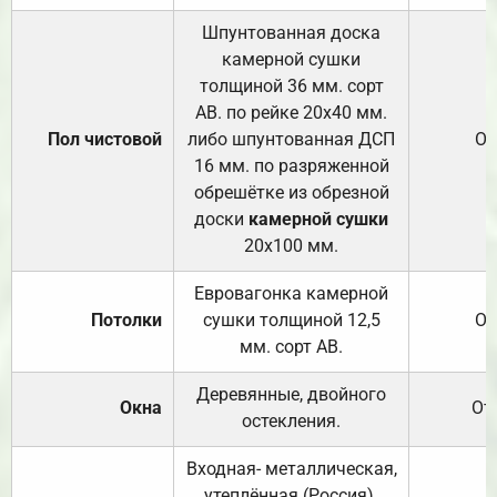
Шпунтованная доска
камерной сушки
толщиной 36 мм. сорт
АВ. по рейке 20х40 мм.
Пол чистовой
либо шпунтованная ДСП
От
16 мм. по разряженной
обрешётке из обрезной
доски
камерной сушки
20х100 мм.
Евровагонка камерной
Потолки
сушки толщиной 12,5
От
мм. сорт АВ.
Деревянные, двойного
Окна
От
остекления.
Входная- металлическая,
утеплённая (Россия).