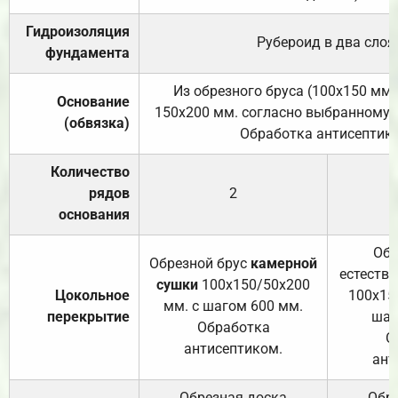
Гидроизоляция
Рубероид в два слоя
фундамента
Из обрезного бруса (100х150 мм.
Основание
150х200 мм. согласно выбранному с
(обвязка)
Обработка антисептик
Количество
рядов
2
основания
Обр
Обрезной брус
камерной
естеств
сушки
100х150/50х200
Цокольное
100х15
мм. с шагом 600 мм.
перекрытие
шаг
Обработка
О
антисептиком.
ант
Обрезная доска
Обр