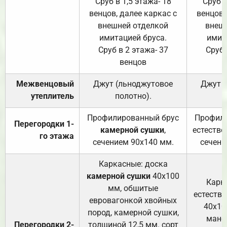
Сруб в 1,5 этажа- 18
Сруб в
венцов, далее каркас с
венцов,
внешней отделкой
внеш
имитацией бруса.
имит
Сруб в 2 этажа- 37
Сруб 
венцов
Межвенцовый
Джут (льноджутовое
Джут 
утеплитель
полотно).
п
Профилированный брус
Профили
Перегородки 1-
камерной сушки
,
естестве
го этажа
сечением 90х140 мм.
сечени
Каркасные: доска
камерной сушки
40х100
Карк
мм, обшитые
естеств
евровагонкой хвойных
40х10
пород, камерной сушки,
манса
Перегородки 2-
толщиной 12,5 мм. сорт