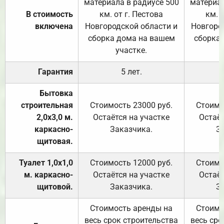
материала в радиусе 500
материал
В стоимость
км. от г. Пестова
км. 
включена
Новгородской области и
Новгоро
сборка дома на вашем
сборка
участке.
Гарантия
5 лет.
Бытовка
строительная
Стоимость 23000 руб.
Стоимо
2,0х3,0 м.
Остаётся на участке
Остаёт
каркасно-
Заказчика.
З
щитовая.
Туалет 1,0х1,0
Стоимость 12000 руб.
Стоимо
м. каркасно-
Остаётся на участке
Остаёт
щитовой.
Заказчика.
З
Стоимость аренды на
Стоимо
весь срок строительства
весь сро