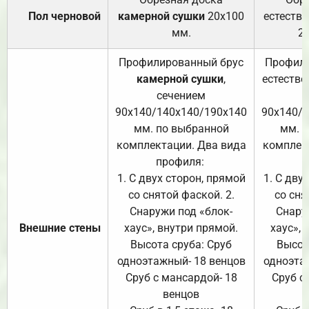
Пол черновой
камерной сушки
20х100
естеств
мм.
2
Профилированный брус
Профили
камерной сушки
,
естестве
сечением
с
90х140/140х140/190х140
90х140/
мм. по выбранной
мм. 
комплектации. Два вида
комплек
профиля:
п
1. С двух сторон, прямой
1. С дву
со снятой фаской. 2.
со сня
Снаружи под «блок-
Снару
Внешние стены
хаус», внутри прямой.
хаус», 
Высота сруба: Сруб
Высот
одноэтажный- 18 венцов
одноэта
Сруб с мансардой- 18
Сруб с
венцов