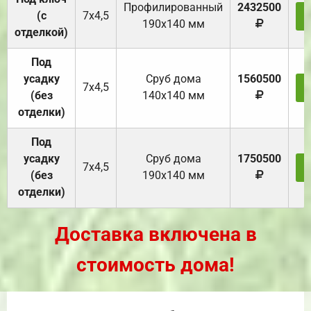
Профилированный
2432500
(с
7х4,5
190х140 мм
отделкой)
Под
усадку
Cруб дома
1560500
7х4,5
(без
140х140 мм
отделки)
Под
усадку
Cруб дома
1750500
7х4,5
(без
190х140 мм
отделки)
Доставка включена в
стоимость дома!