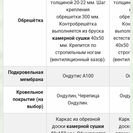
толщиной 20-22 мм. Шаг
толщино
крепления
к
обрешетки 300 мм.
обреш
Обрешётка
Контробрешётка
Конт
выполняется из бруска
выполня
камерной сушки
40х50
естеств
мм. Крепится по
40х50 м
стропильным ногам
строп
(вентиляционный зазор).
(вентиля
Подкровельная
Ондутис А100
Он
мембрана
Кровельное
Ондулин, Черепица
Ондул
покрытие (на
Ондулин.
выбор)
Каркас из обрезной
Карка
доски
камерной сушки
доски