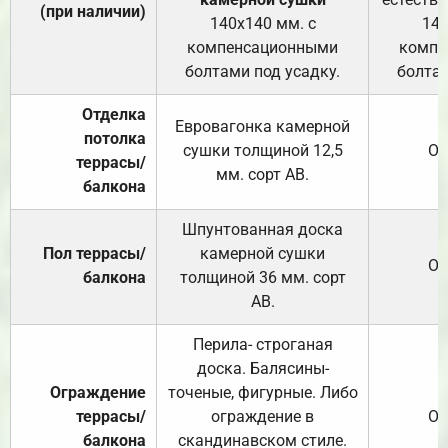
(при наличии)
140х140 мм. с
140
компенсационными
компе
болтами под усадку.
болтам
Отделка
Евровагонка камерной
потолка
сушки толщиной 12,5
От
террасы/
мм. сорт АВ.
балкона
Шпунтованная доска
Пол террасы/
камерной сушки
От
балкона
толщиной 36 мм. сорт
АВ.
Перила- строганая
доска. Балясины-
Ограждение
точеные, фигурные. Либо
террасы/
ограждение в
От
балкона
скандинавском стиле.