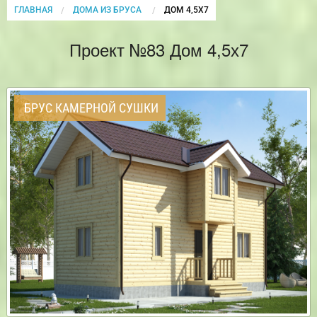
ГЛАВНАЯ
ДОМА ИЗ БРУСА
CURRENT:
ДОМ 4,5Х7
Проект №83 Дом 4,5х7
БРУС КАМЕРНОЙ СУШКИ