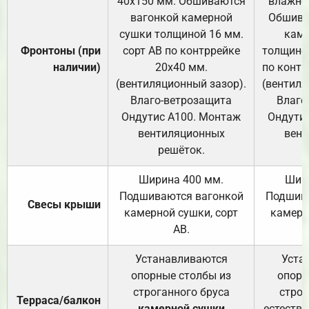
40х150 мм. Обшиваются
влажно
вагонкой камерной
Обшива
сушки толщиной 16 мм.
каме
Фронтоны (при
сорт АВ по контррейке
толщиной
наличии)
20х40 мм.
по контр
(вентиляционный зазор).
(вентиля
Влаго-ветрозащита
Влаго
Ондутис А100. Монтаж
Ондути
вентиляционных
вент
решёток.
Ширина 400 мм.
Шир
Подшиваются вагонкой
Подшива
Свесы крыши
камерной сушки, сорт
камерн
АВ.
Устанавливаются
Уста
опорные столбы из
опорн
строганного бруса
строг
Терраса/балкон
камерной сушки
естеств