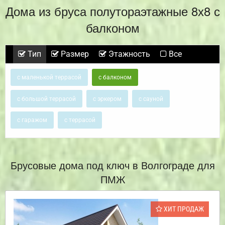
Дома из бруса полутораэтажные 8х8 с
балконом
Тип
Размер
Этажность
Все
с маленькой террасой
с балконом
с большой террасой
с эркером
с сауной
с гаражом
с террасой
Брусовые дома под ключ в Волгограде для
ПМЖ
ХИТ ПРОДАЖ