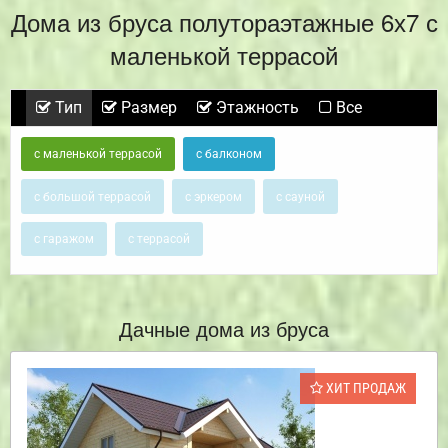
Дома из бруса полутораэтажные 6х7 с
маленькой террасой
Тип
Размер
Этажность
Все
с маленькой террасой
с балконом
с большой террасой
с эркером
с сауной
с гаражом
с террасой
Дачные дома из бруса
ХИТ ПРОДАЖ