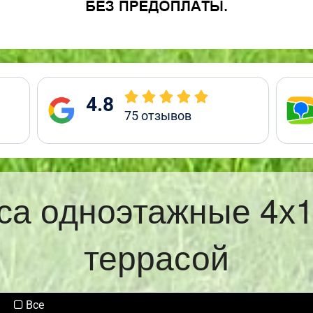
4.8
75
отзывов
са одноэтажные 4х
террасой
Все