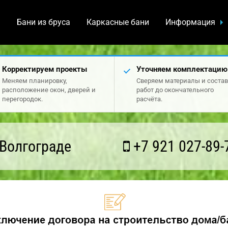
а
Бани из бруса
Каркасные бани
Информация
Корректируем проекты
Уточняем комплектацию
Меняем планировку,
Сверяем материалы и состав
расположение окон, дверей и
работ до окончательного
перегородок.
расчёта.
Волгограде
+7 921 027-89-