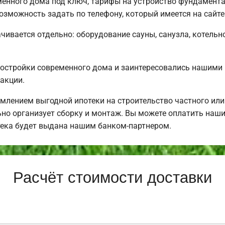
менного дома под ключ, тарифы на устройство фундамента
озможность задать по телефону, который имеется на сайте
чивается отдельно: оборудование сауны, санузла, котельно
постройки современного дома и заинтересовались нашими
акции.
млением выгодной ипотеки на строительство частного ил
но организует сборку и монтаж. Вы можете оплатить наши 
тека будет выдана нашим банком-партнером.
Расчёт стоимости доставки