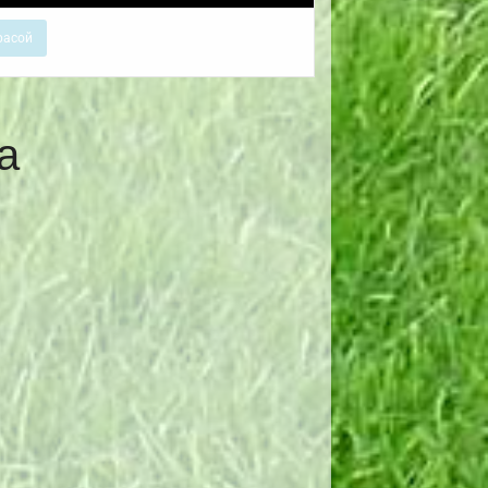
расой
а