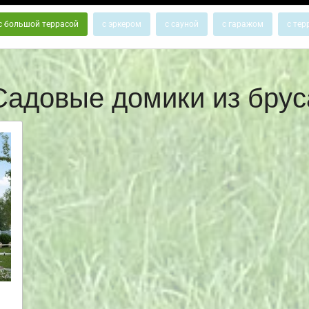
с большой террасой
с эркером
с сауной
с гаражом
с тер
Садовые домики из брус