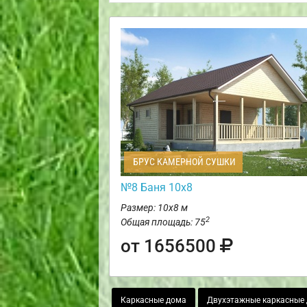
БРУС КАМЕРНОЙ СУШКИ
№8 Баня 10х8
Размер: 10х8 м
2
Общая площадь: 75
от 1656500
Каркасные дома
Двухэтажные каркасные