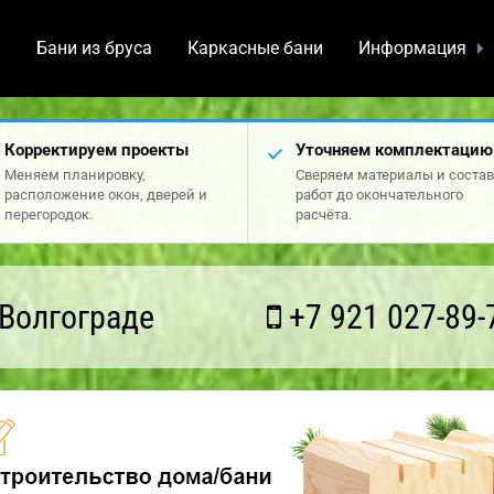
а
Бани из бруса
Каркасные бани
Информация
Корректируем проекты
Уточняем комплектацию
Меняем планировку,
Сверяем материалы и состав
расположение окон, дверей и
работ до окончательного
перегородок.
расчёта.
Волгограде
+7 921 027-89-