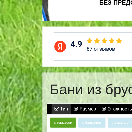
4.9
87
отзывов
Бани из бру
Тип
Размер
Этажность
с террасой
с балконом
с верандой